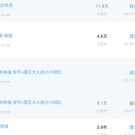
人总动员
11.9天
容
总耗时
54.0
7 21:48
客 救赎
4.6天
普
总耗时
26.5
7 21:00
的块魂 安可+国王大人的小小回忆
容
52.7
9 21:14
的块魂 安可+国王大人的小小回忆
8.1天
极
总耗时
60.6
9 21:08
稀望镇
2.6年
普
总耗时
31.8