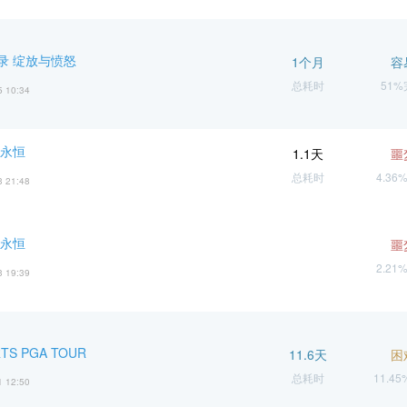
录 绽放与愤怒
1个月
容
总耗时
51
5 10:34
 永恒
1.1天
噩
总耗时
4.36
3 21:48
 永恒
噩
2.21
3 19:39
RTS PGA TOUR
11.6天
困
总耗时
11.4
1 12:50