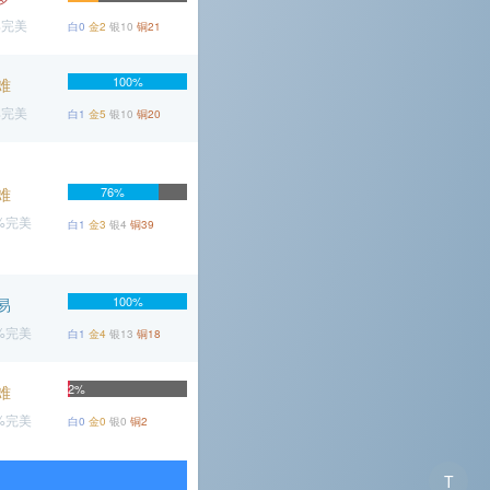
%完美
白0
金2
银10
铜21
100%
难
%完美
白1
金5
银10
铜20
难
76%
3%完美
白1
金3
银4
铜39
100%
易
1%完美
白1
金4
银13
铜18
2%
难
2%完美
白0
金0
银0
铜2
T