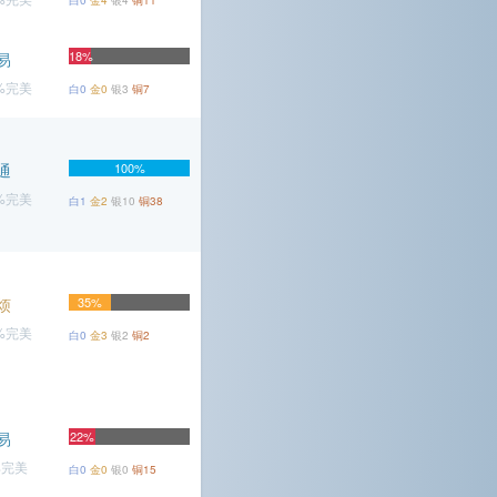
白0
金4
银4
铜11
18%
易
2%完美
白0
金0
银3
铜7
通
100%
7%完美
白1
金2
银10
铜38
烦
35%
4%完美
白0
金3
银2
铜2
易
22%
%完美
白0
金0
银0
铜15