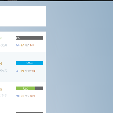
1%
易
9%完美
白0
金0
银0
铜1
难
100%
1%完美
白1
金6
银10
铜8
72%
烦
7%完美
白0
金2
银7
铜23