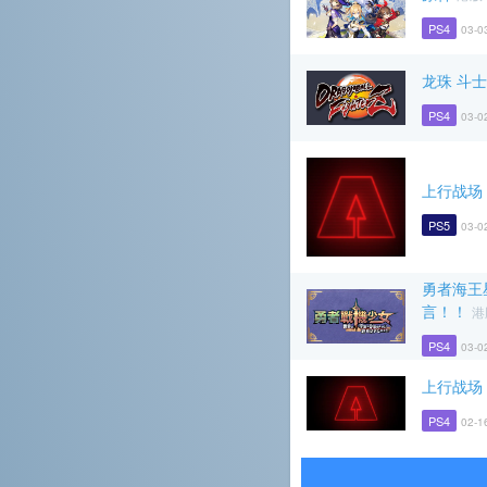
PS4
03-0
龙珠 斗士
PS4
03-0
上行战场
PS5
03-0
勇者海王
言！！
港
PS4
03-0
上行战场
PS4
02-1