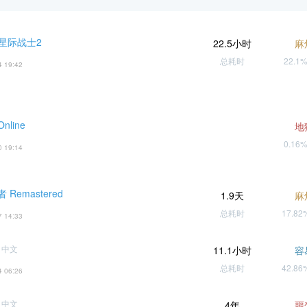
 星际战士2
22.5小时
麻
总耗时
22.1
4 19:42
line
地
0.16
0 19:14
Remastered
1.9天
麻
总耗时
17.8
7 14:33
 中文
11.1小时
容
总耗时
42.8
4 06:26
 中文
4年
噩