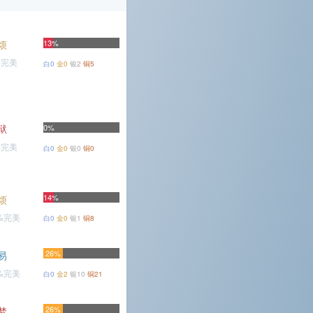
烦
13%
%完美
白0
金0
银2
铜5
狱
0%
%完美
白0
金0
银0
铜0
14%
烦
2%完美
白0
金0
银1
铜8
26%
易
6%完美
白0
金2
银10
铜21
26%
梦