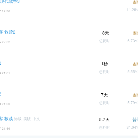
 现代战争3
困
11.2
7 19:30
客 救赎2
18天
困
总耗时
6.73
5 22:52
2
1秒
困
总耗时
5.55
0 21:01
2
7天
困
总耗时
5.79
0 21:00
客 救赎
港版 美版 中文
5.7天
普
总耗时
31.0
7 21:49