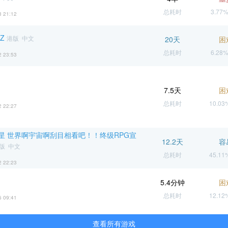
总耗时
3.77
3 21:12
Z
港版 中文
20天
困
总耗时
6.28
2 23:53
7.5天
困
总耗时
10.0
2 22:27
星 世界啊宇宙啊刮目相看吧！！终级RPG宣
12.2天
容
版 中文
总耗时
45.1
2 22:23
5.4分钟
困
总耗时
12.1
6 09:41
查看所有游戏