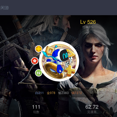
闲游
Lv 526
经验8%
白211
金978
银2383
铜7272
111
62.72
坑数
完成率