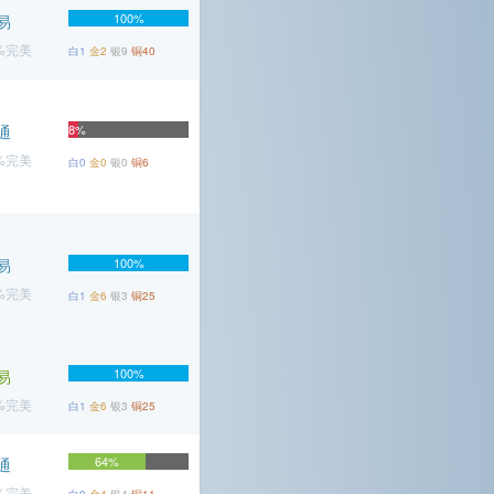
100%
易
2%完美
白1
金2
银9
铜40
通
8%
6%完美
白0
金0
银0
铜6
易
100%
3%完美
白1
金6
银3
铜25
100%
易
1%完美
白1
金6
银3
铜25
64%
通
1%完美