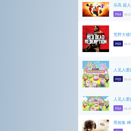
乐高 超
PS4
06-2
荒野大镖
PS5
06-2
人见人爱
PS5
06-0
人见人爱
PS4
06-0
黑相集 