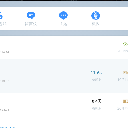
N游戏
留言板
主题
机因
极
70.1
 14:14
11.9天
困
总耗时
10.7
 19:57
8.4天
麻
总耗时
20.9
0 23:38