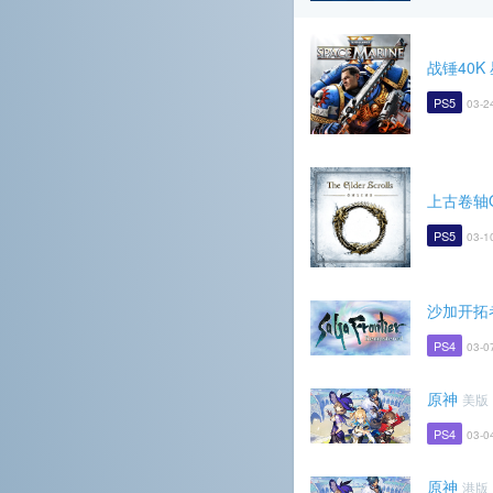
战锤40K
PS5
03-2
上古卷轴On
PS5
03-1
沙加开拓者 
PS4
03-0
原神
美版
PS4
03-0
原神
港版