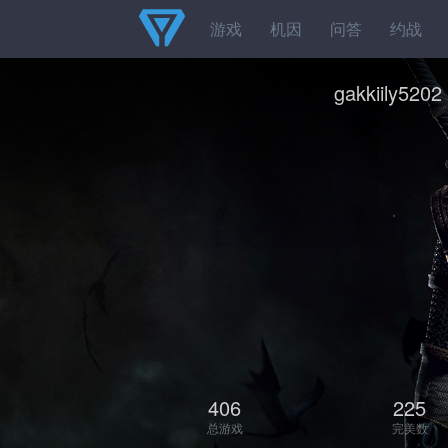
游戏
机因
问答
约战
gakkiily5202
406
225
总游戏
完美数