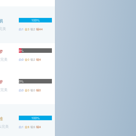
易
100%
%完美
白1
金3
银2
铜44
8%
梦
%完美
白0
金0
银2
铜4
梦
0%
%完美
白0
金0
银0
铜0
难
100%
5%完美
白1
金8
银6
铜4