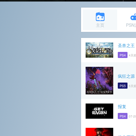
主页
PS
圣兽之王
PS4
4天前
疯狂之源
PS5
5天前
报复
PS4
07-2