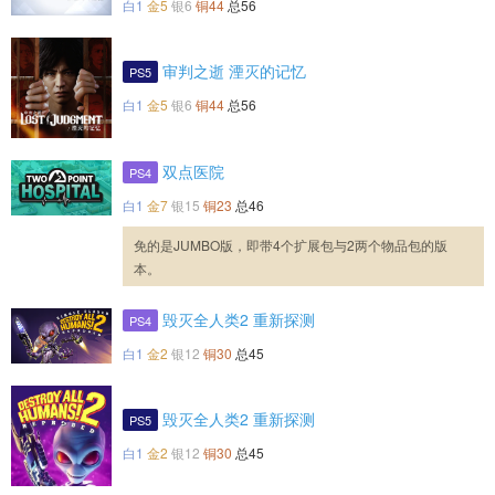
白1
金5
银6
铜44
总56
审判之逝 湮灭的记忆
PS5
白1
金5
银6
铜44
总56
双点医院
PS4
白1
金7
银15
铜23
总46
免的是JUMBO版，即带4个扩展包与2两个物品包的版
本。
毁灭全人类2 重新探测
PS4
白1
金2
银12
铜30
总45
毁灭全人类2 重新探测
PS5
白1
金2
银12
铜30
总45