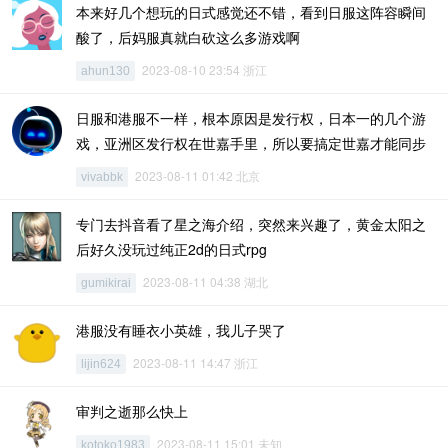
本来好几个想玩的日式感觉还不错，看到日服这阵容瞬间
酸了，后妈服真就白砍这么多游戏啊
2023-08-10 23:54 浙江
ahun130
日服和港服不一样，根本原因是发行权，日本一的几个游
戏，亚洲区发行权在世嘉手里，所以要搞定世嘉才能同步
2023-08-11 01:42 北京
vivabbk
专门去抖音看了星之海介绍，突然来兴趣了，黄金太阳之
后好久没玩过纯正2d的日式rpg
2023-08-11 04:38 湖北
gumikirai
港服没有睡衣小英雄，我儿子哭了
2023-08-11 14:47 浙江
lijin624
审判之逝那么快上
2023-08-11 15:01 未知
kotoko1983