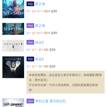
星之海
PS5
白1
金5
银10
铜39
总55
星之海
PS4
白1
金5
银10
铜39
总55
命运2
PS4
白1
金11
银4
铜8
总24
命运2
PS5
白1
金11
银4
铜8
总24
本体是免费的，这次是加入第五年度DLC：邪姬魅影(繁体
名：黑针巫后)。
不过本作仅第一个DLC有加奖杯，后面的更新都没有加
杯。
审判之逝 湮灭的记忆
PS4