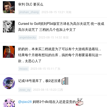
审判 DLC 要买么
2023-08-15 13:21 河南
jinshan_zhang
Cursed to Golf抓到PS4版官方译名为高尔夫诅咒 统一改成
高尔夫诅咒了 三档的几个也加上中文了
2023-08-15 14:32 泰国
angelsbecky
奶奶的，本来买二档就是为了可以有个大游戏库选着玩，
结果每个月都有想玩的出库，搞的每个月都要逼着玩这一
款，太恶心人了
2023-08-15 15:11 广东
incucc
记成18号退库了，极2还没通
2023-08-15 15:23 江西
zoso_oy
@qiao28
妈呀2个dlc现在入还是蛮贵的