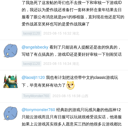
了我急死了这发帖的哥们也不去搜一下和审核一下游戏ID
的，我还以为爱作战还准备打一套杯来怀念童年结果去日
服看了眼公布消息就是ps1的移植版，直到现在他还是写的
爱作战甚至奖杯也写的是爱作战我麻了
2023-08-15 16:32 湖北
laosiji1120
@angelsbecky
看到了只能说有人提醒还是改的快真的，
写错了有点搞真的，游戏ID还是要好好审核一下别闹笑话
2023-08-15 16:34 湖北
laosiji1120
@laosiji1120
我也有计划把这些带中文的classic游戏玩
下，毕竟有奖杯有动力了
2023-08-15 16:38 山西
TonyMonster760
@tonymonster760
经典款的游戏只玩感兴趣的他战神12
只能云游戏而且只有日服可以玩就很难受说实话，他港服
如果上云游戏其实很多人愿意买三挡的他很多云游戏都比