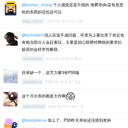
@jinshan_zhang
个人感觉还是不错的 海腾哥dlc蛮有意思
给的东西的话也还可以
2023-08-16 01:12 上海
flippy-rick-47
@lanfulide3
找人应该不成问题，毕竟马上要出库了肯定也
有相当部分人会赶着玩，主要是担心联网对网络的要求比
较高怕会经常性断联。
2023-08-16 09:03 重庆
oliversakura
目录缺一个，诅咒力量3有PS5版
2023-08-16 11:37 北京
xianjixiance
这个月出库的都是大作啊
2023-08-16 11:43 广东
sakurafortune
@xianjixiance
加上了，PS5昨天本站还没抓到奖杯