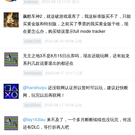
2023-08-16 11:51 四川
koikoiyo
飙酷车神2，就这破游戏退库了，我这标准版买不了，只能
买黄金版和特别版，之前买了季票的我买黄金版干啥，现
在要怎么办，购买错误显示full mode tracker
2023-08-16 19:08 云南
ssdd1320
无主之地3不是8月15日出库吗，现在还能玩啊，还有如龙
系列几款说要退出的都还在
2023-08-17 10:17 江苏
hanshuiyu
@hanshuiyu
还没联网认证所以暂时可以玩，建议赶快断
网，玩完以后再联网！
2023-08-17 10:58 山东
lay163lau
@lay163lau
来不及了，一个多月断断续续也没玩完，何况
还有DLC，等打折再入吧