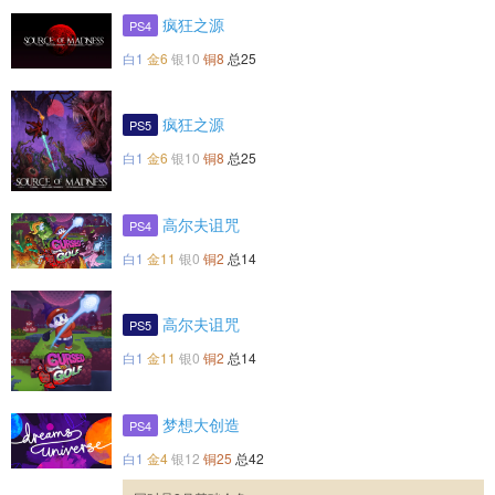
疯狂之源
PS4
白1
金6
银10
铜8
总25
疯狂之源
PS5
白1
金6
银10
铜8
总25
高尔夫诅咒
PS4
白1
金11
银0
铜2
总14
高尔夫诅咒
PS5
白1
金11
银0
铜2
总14
梦想大创造
PS4
白1
金4
银12
铜25
总42