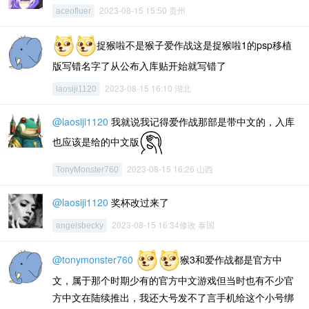
2023-08-15 15:50 贵州
aceofluer
捉猴啦不是猴子爱作战这是捉猴啦1的psp移植
版写错名字了从公布入库贴开始就写错了
2023-08-15 16:10 湖北
laosiji1120
@laosiji1120
我就说我记得爱作战那部是带中文的，入库
也应该是给的中文版
2023-08-15 16:26 山西
TonyMonster760
@laosiji1120
奖杯改过来了
2023-08-15 16:34修改 泰国
angelsbecky
@tonymonster760
猴3和爱作战都是官方中
文，属于那个时期少有的官方中文游戏但当时也有不少官
方中文在陆续推出，我还大号发不了言手机给这个小号绑