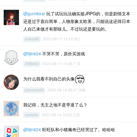
@gumikirai
玩了试玩玩法确实挺JRPG的，但是剧情文本
还是过于直白简单，人物形象太欧美，只能说这还得日本
人自己来做才有那味儿。不过玩还是要玩的。
2023-08-11 15:43 浙江
xuany86
@lijin624
不哭不哭，原价买游戏
2023-08-11 15:46 广东
ZWBIAO
为什么我看不到自己的头像
2023-08-14 09:47 河南
johnlone99
我记得，无主之地不是早退了么？
2023-08-14 10:25 江苏
xywinds
@lijin624
旺旺队和小猪佩奇已经哭过了。哈哈哈