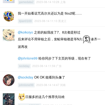
2023-08-14 10:28 上海
gamedata2
我一开始看诅咒高尔夫还以为是 tlou2呢……
2023-08-14 11:13 黑龙江
lijian0169
@koikoiyo
之前的贴我改了7、8次都是秒过
后来评论不用审核之后，发帖审核都是等N久
凑齐一
波再改
@johnlone99
给你同步了下主页的等级，现在有了
2023-08-14 11:59 广东
sockday
@sockday
OK OK 能看到头像了
2023-08-14 14:47 河南
johnlone99
日服多的这几个推荐先玩啥