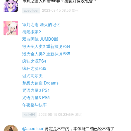
审判之逝入库带dlc嘛？感觉好像没包含？
2023-08-15 08:56 贵州
aceofluer
审判之逝 湮灭的记忆
胡闹搬家2
双点医院 JUMBO版
毁灭全人类2 重新探测PS4
毁灭全人类2 重新探测PS5
疯狂之源PS4
疯狂之源PS5
诅咒高尔夫
梦想大创造 Dreams
咒语力量3 PS4
咒语力量3 PS5
午夜格斗快车
2023-08-15 09:23修改 湖北
kinly94
@aceofluer
肯定是不带的，本体能二档已经不错了