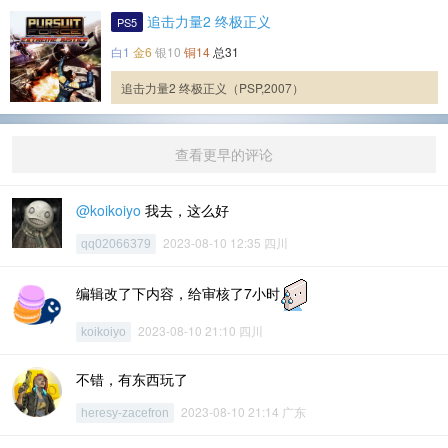
追击力量2 终极正义
PS5
白1
金6
银10
铜14
总31
追击力量2 终极正义（PSP,2007）
查看更早的评论
@koikoiyo
我去，这么好
2023-08-10 12:35 四川
qq02066379
编辑改了下内容，给审核了7小时
2023-08-10 21:10 四川
koikoiyo
不错，有东西玩了
2023-08-10 21:14 广东
heresy-zacefron