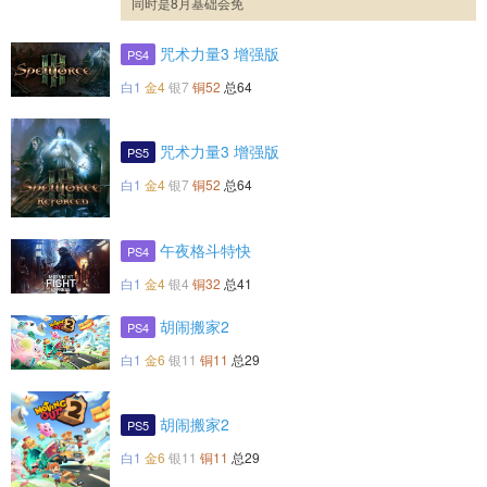
同时是8月基础会免
咒术力量3 增强版
PS4
白1
金4
银7
铜52
总64
咒术力量3 增强版
PS5
白1
金4
银7
铜52
总64
午夜格斗特快
PS4
白1
金4
银4
铜32
总41
胡闹搬家2
PS4
白1
金6
银11
铜11
总29
胡闹搬家2
PS5
白1
金6
银11
铜11
总29