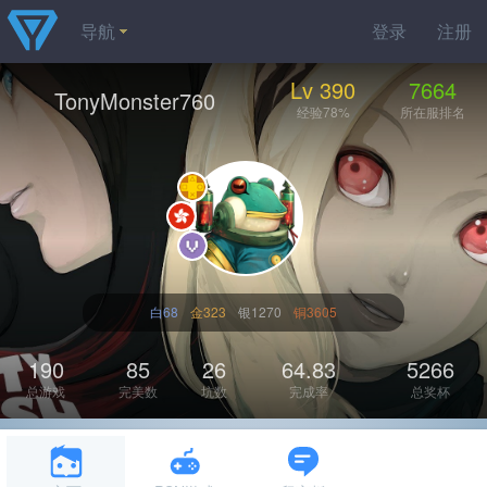
导航
登录
注册
Lv 390
7664
TonyMonster760
经验78%
所在服排名
白68
金323
银1270
铜3605
190
85
26
64.83
5266
总游戏
完美数
坑数
完成率
总奖杯