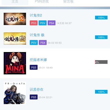
主页
PSN游戏
留言板
讨鬼传2
100%
PS3
PSV
PS4
14天前 00:37
讨鬼传 极
100%
PSV
PS4
06-03 00:53
挖掘者米娜
4%
PS5
05-31 18:40
识质存在
100%
PS5
05-04 22:21