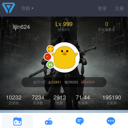
导航
登录
注册
Lv 999
0
lijin624
经验0%
所在服排名
白7112
金53861
银39293
铜94924
10232
7234
2813
71.44
195190
总游戏
完美数
坑数
完成率
总奖杯