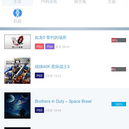
主页
PSN游戏
留言板
主题
机因
如龙0 誓约的场所
24%
PS3
PS4
前天 20:01
战锤40K 星际战士2
8%
PS5
3天前 13:41
Brothers in Duty – Space Brawl
100%
PS5
5天前 18:56