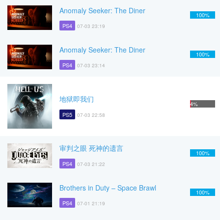
Anomaly Seeker: The Diner
100%
PS4
07-03 23:19
Anomaly Seeker: The Diner
100%
PS4
07-03 23:14
地狱即我们
4%
PS5
07-03 22:58
审判之眼 死神的遗言
100%
PS4
07-03 21:22
Brothers in Duty – Space Brawl
100%
PS4
07-01 21:19