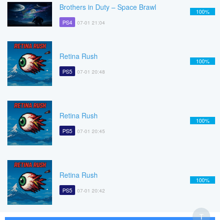
Brothers in Duty – Space Brawl
100%
PS4
07-01 21:04
Retina Rush
100%
PS5
07-01 20:48
Retina Rush
100%
PS5
07-01 20:45
Retina Rush
100%
PS5
07-01 20:42
T