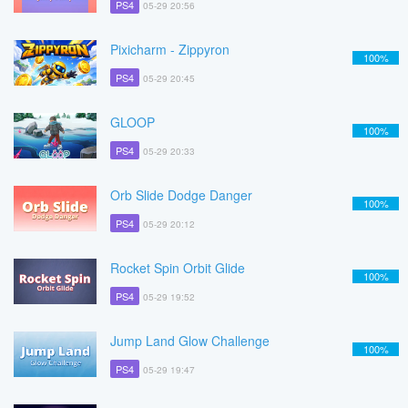
PS4
05-29 20:56
Pixicharm - Zippyron
100%
PS4
05-29 20:45
GLOOP
100%
PS4
05-29 20:33
Orb Slide Dodge Danger
100%
PS4
05-29 20:12
Rocket Spin Orbit Glide
100%
PS4
05-29 19:52
Jump Land Glow Challenge
100%
PS4
05-29 19:47