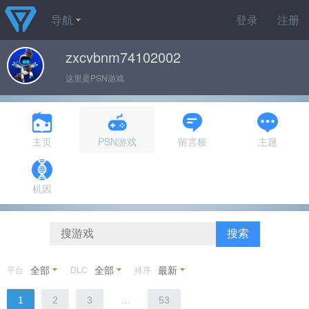
导航
登录
注册
zxcvbnm74102002
这里是PSN游戏
主页
PSN游戏
留言板
主题
机因
搜索
全部
全部
最新
平台
DLC
排序
1
2
3
...
53