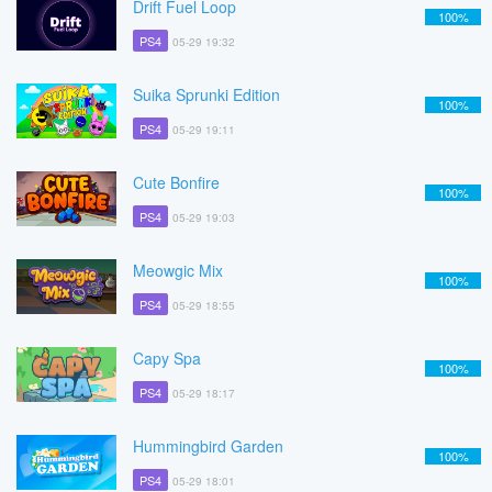
Drift Fuel Loop
100%
PS4
05-29 19:32
Suika Sprunki Edition
100%
PS4
05-29 19:11
Cute Bonfire
100%
PS4
05-29 19:03
Meowgic Mix
100%
PS4
05-29 18:55
Capy Spa
100%
PS4
05-29 18:17
Hummingbird Garden
100%
PS4
05-29 18:01