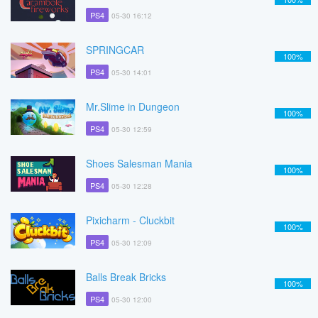
PS4
05-30 16:12
SPRINGCAR
100%
PS4
05-30 14:01
Mr.Slime in Dungeon
100%
PS4
05-30 12:59
Shoes Salesman Mania
100%
PS4
05-30 12:28
Pixicharm - Cluckbit
100%
PS4
05-30 12:09
Balls Break Bricks
100%
PS4
05-30 12:00