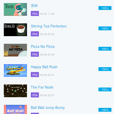
茶杯
100%
PS4
05-30 11:42
Stirring Tea Perfection
100%
PS4
05-29 22:52
Pizza No Pizza
100%
PS4
05-29 22:45
Happy Ball Rush
100%
PS4
05-29 22:31
The Far Node
100%
PS4
05-29 22:27
Ball Wall Jump Bump
100%