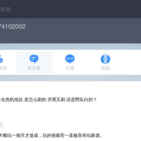
闲游
74102002
N游戏
留言板
主题
机因
生化危机抵抗 是怎么刷的 开黑互刷 还是野队白的？
2
大概玩一個月才達成，玩的很痛苦一直被高等玩家虐。