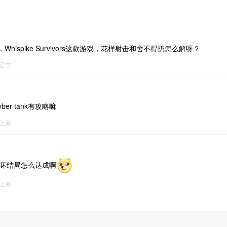
hispike Survivors这款游戏，花样射击和舍不得扔怎么解呀？
辽宁
ber tank有攻略嘛
上海
的坏结局怎么达成啊
上海