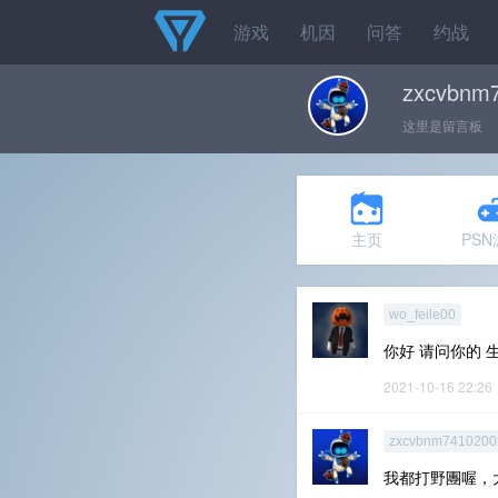
游戏
机因
问答
约战
zxcvbnm
这里是留言板
主页
PS
wo_feile00
你好 请问你的 
2021-10-16 22:26
zxcvbnm7410200
我都打野團喔，