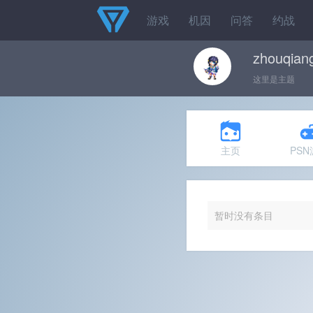
游戏
机因
问答
约战
zhouqian
这里是主题
主页
PS
暂时没有条目