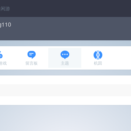
闲游
g110
N游戏
留言板
主题
机因