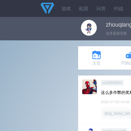
游戏
机因
问答
约战
zhouqian
这里是留言板
主页
PS
zz20030831
这么多作弊的奖
2024-07-30 04:06
blog_reimu_net