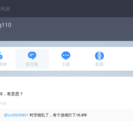
闲游
g110
N游戏
留言板
主题
机因
杯，有意思？
河南
@zz20030831
时空错乱了，有个游戏打了16.8年