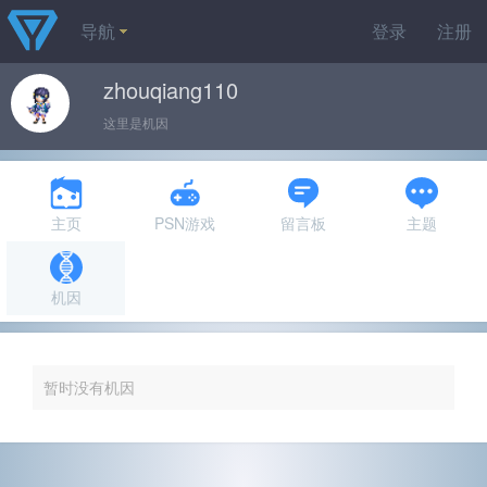
导航
登录
注册
zhouqiang110
这里是机因
主页
PSN游戏
留言板
主题
机因
暂时没有机因