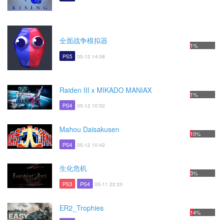
全面战争模拟器
1%
PS5
05-12 14:08
Raiden III x MIKADO MANIAX
1%
PS4
05-12 10:52
Mahou Daisakusen
10%
PS4
05-12 10:42
生化危机
3%
PS3
PS4
05-11 22:20
ER2_Trophies
14%