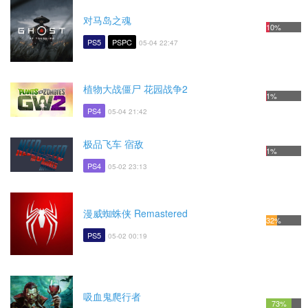
对马岛之魂
10%
PS5
PSPC
05-04 22:47
植物大战僵尸 花园战争2
1%
PS4
05-04 21:42
极品飞车 宿敌
1%
PS4
05-02 23:13
漫威蜘蛛侠 Remastered
32%
PS5
05-02 00:19
吸血鬼爬行者
73%