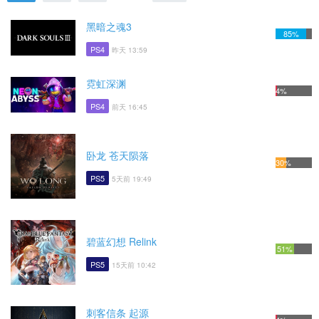
黑暗之魂3
85%
PS4
昨天 13:59
霓虹深渊
4%
PS4
前天 16:45
卧龙 苍天陨落
30%
PS5
5天前 19:49
碧蓝幻想 Relink
51%
PS5
15天前 10:42
刺客信条 起源