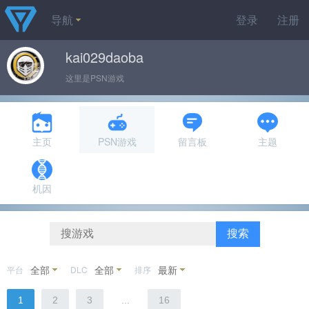
导航
登录
注册
kai029daoba
这里是PSN游戏
主页
PSN游戏
留言板
主题
机因
搜索
全部
全部
最新
平台
DLC
排序
1
2
3
...
16