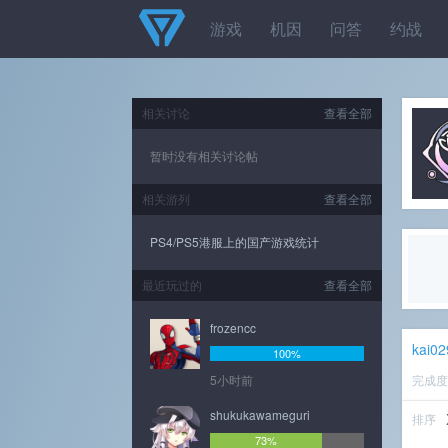
游戏
机因
问答
约战
相关讨论
查看全部
暂时没有相关讨论帖
相关游列
查看全部
PS4/PS5港服上的国产游戏统计
最近玩过的
查看全部
frozencc
kai0
100%
5小时前
完成
shukukawameguri
排序
73%