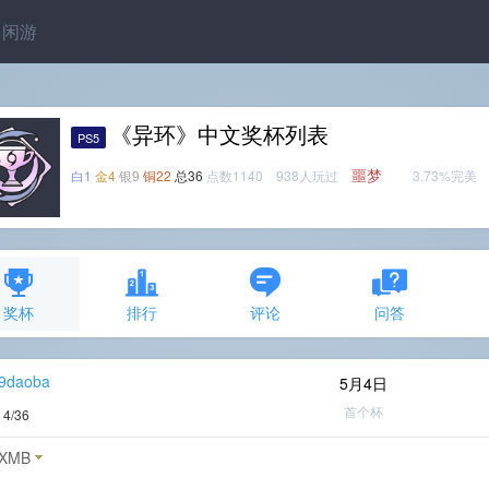
闲游
《异环》中文奖杯列表
PS5
噩梦
白1
金4
银9
铜22
总36
点数1140 938人玩过
3.73%完美
奖杯
排行
评论
问答
29daoba
5月4日
首个杯
度
4/36
XMB