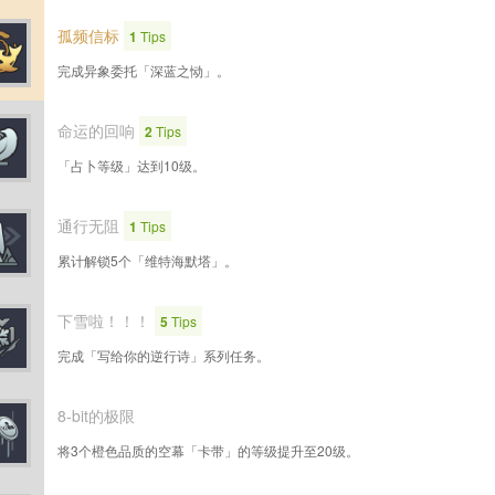
孤频信标
1
Tips
完成异象委托「深蓝之恸」。
命运的回响
2
Tips
「占卜等级」达到10级。
通行无阻
1
Tips
累计解锁5个「维特海默塔」。
下雪啦！！！
5
Tips
完成「写给你的逆行诗」系列任务。
8-bit的极限
将3个橙色品质的空幕「卡带」的等级提升至20级。