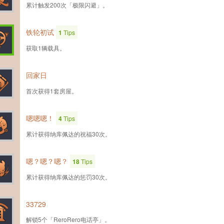
累计触发200次「极限闪避」。
铁轮初试
1
Tips
获取1辆载具。
回家日
首次获得1套房屋。
嗯嗯嗯！
4
Tips
累计获得纳库佩达的祝福30次。
嗯？嗯？嗯？
18
Tips
累计获得纳库佩达的惩罚30次。
33729
解锁5个「ReroRero电话亭」。