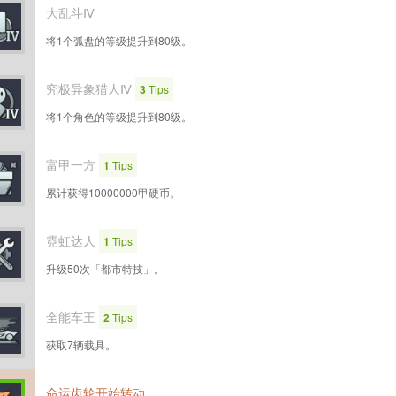
大乱斗Ⅳ
将1个弧盘的等级提升到80级。
究极异象猎人Ⅳ
3
Tips
将1个角色的等级提升到80级。
富甲一方
1
Tips
累计获得10000000甲硬币。
霓虹达人
1
Tips
升级50次「都市特技」。
全能车王
2
Tips
获取7辆载具。
命运齿轮开始转动