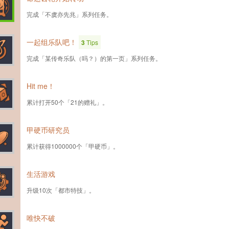
完成「不虞亦先兆」系列任务。
一起组乐队吧！
3
Tips
完成「某传奇乐队（吗？）的第一页」系列任务。
Hit me！
累计打开50个「21的赠礼」。
甲硬币研究员
累计获得1000000个「甲硬币」。
生活游戏
升级10次「都市特技」。
唯快不破