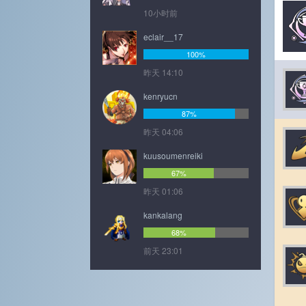
10小时前
eclair__17
100%
昨天 14:10
kenryucn
87%
昨天 04:06
kuusoumenreiki
67%
昨天 01:06
kankalang
68%
前天 23:01