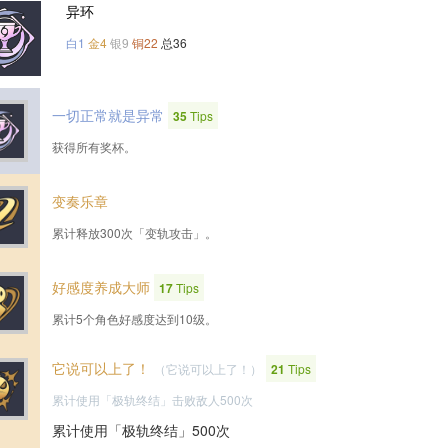
异环
白1
金4
银9
铜22
总36
一切正常就是异常
35
Tips
获得所有奖杯。
变奏乐章
累计释放300次「变轨攻击」。
好感度养成大师
17
Tips
累计5个角色好感度达到10级。
它说可以上了！
（它说可以上了！）
21
Tips
累计使用「极轨终结」击败敌人500次
累计使用「极轨终结」500次