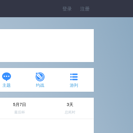
登录
注册
主题
约战
游列
5月7日
3天
最后杯
总耗时