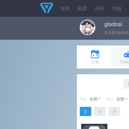
游戏
机因
问答
约战
gladosi
这里是PSN游戏
主页
PS
全部
全部
平台
DLC
1
2
3
.