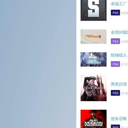
幸福工厂
PS5
3天前
全境封锁
PS4
4天前
怪物猎人 
PS4
07-2
黑色沙漠
PS5
07-2
使命召唤
PS5
07-1