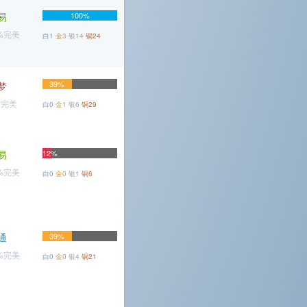
易
100%
8%完美
白1
金3
银14
铜24
39%
梦
%完美
白0
金1
银6
铜29
易
12%
4%完美
白0
金0
银1
铜6
通
39%
1%完美
白0
金0
银4
铜21