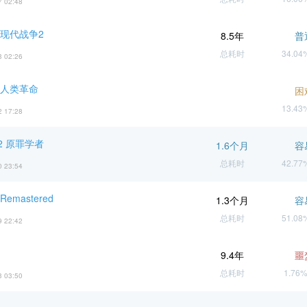
7 02:48
 现代战争2
8.5年
普
总耗时
34.0
3 02:26
 人类革命
困
13.4
2 17:28
2 原罪学者
1.6个月
容
总耗时
42.7
0 23:54
emastered
1.3个月
容
总耗时
51.0
9 22:42
9.4年
噩
总耗时
1.76
3 03:50