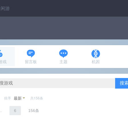
闲游
N游戏
留言板
主题
机因
搜
最新
排序
共156条
..
6
156条