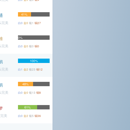
41%
通
4%完美
白0
金0
银1
铜27
0%
难
3%完美
白0
金0
银0
铜0
100%
易
7%完美
白1
金2
银23
铜12
48%
易
8%完美
白0
金0
银13
铜8
61%
梦
%完美
白0
金2
银5
铜36