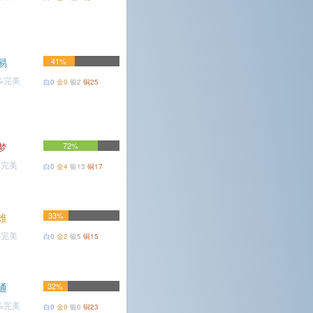
易
41%
3%完美
白0
金0
银2
铜25
梦
72%
%完美
白0
金4
银13
铜17
33%
难
%完美
白0
金2
银5
铜15
通
32%
8%完美
白0
金0
银0
铜23