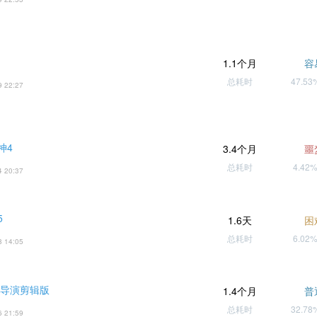
1.1个月
容
总耗时
47.5
9 22:27
神4
3.4个月
噩
总耗时
4.42
4 20:37
5
1.6天
困
总耗时
6.02
8 14:05
 导演剪辑版
1.4个月
普
总耗时
32.7
6 21:59