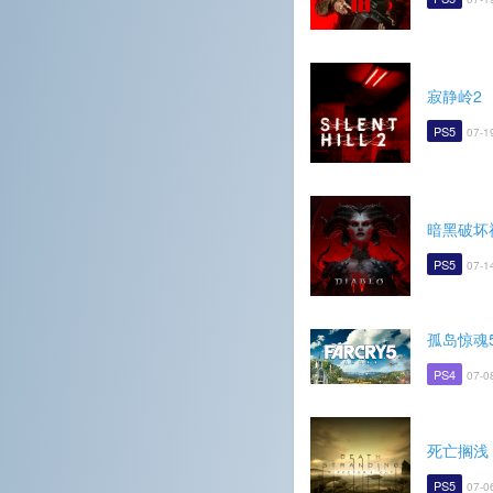
寂静岭2
PS5
07-1
暗黑破坏
PS5
07-1
孤岛惊魂
PS4
07-0
死亡搁浅
PS5
07-0