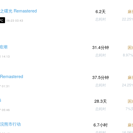
曙光 Remastered
6.2天
麻
总耗时
22.2
PC
06-23 03:43
 暗潮
31.4分钟
困
总耗时
8.97
2 14:13
emastered
37.5分钟
麻
总耗时
24.2
7 01:31
6
28.3天
困
总耗时
7%
7 05:46
 浣熊市行动
6.7小时
麻
总耗时
16.0