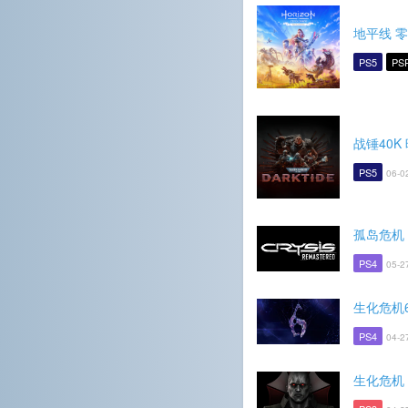
地平线 零之
PS5
PS
战锤40K
PS5
06-0
孤岛危机 R
PS4
05-2
生化危机
PS4
04-2
生化危机