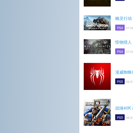
幽灵行动
PS4
07-0
怪物猎人
PS4
07-0
漫威蜘蛛侠 
PS5
06-2
战锤40K
PS5
06-2