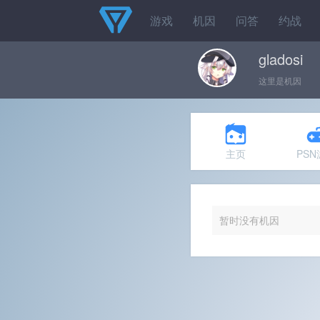
游戏
机因
问答
约战
gladosi
这里是机因
主页
PS
暂时没有机因