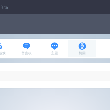
闲游
N游戏
留言板
主题
机因