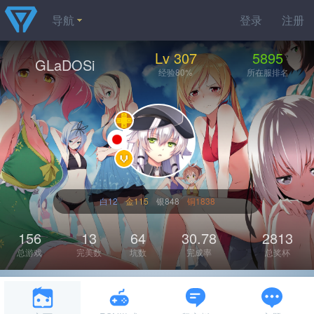
导航
登录
注册
Lv 307
5895
GLaDOSi
经验80%
所在服排名
白12
金115
银848
铜1838
156
13
64
30.78
2813
总游戏
完美数
坑数
完成率
总奖杯