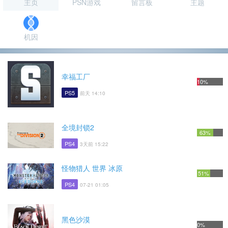
主页
PSN游戏
留言板
主题
机因
幸福工厂
10%
PS5
前天 14:10
全境封锁2
63%
PS4
3天前 15:22
怪物猎人 世界 冰原
51%
PS4
07-21 01:05
黑色沙漠
0%