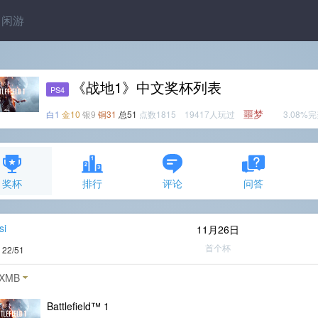
闲游
《战地1》中文奖杯列表
PS4
噩梦
白1
金10
银9
铜31
总51
点数1815 19417人玩过
3.08%
奖杯
排行
评论
问答
si
11月26日
首个杯
度
22/51
XMB
Battlefield™ 1