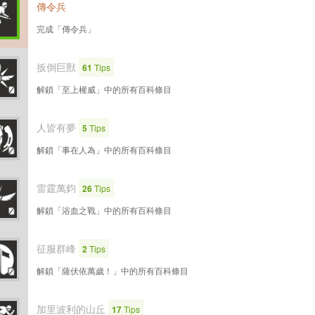
傳令兵
完成「傳令兵」
扳倒巨獸
61
Tips
解鎖「至上權威」中的所有百科條目
人皆有夢
5
Tips
解鎖「事在人為」中的所有百科條目
雷霆萬鈞
26
Tips
解鎖「浴血之戰」中的所有百科條目
征服群峰
2
Tips
解鎖「薩伏依萬歲！」中的所有百科條目
加里波利的山丘
17
Tips