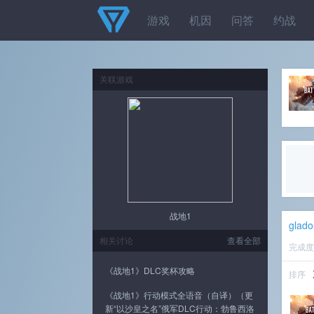
游戏
机因
问答
约战
关联游戏
战地1
glado
相关讨论
查看全部
完成
《战地1》DLC奖杯攻略
排序
《战地1》行动模式全语音（自译）（更
新“以沙皇之名”俄军DLC行动：勃鲁西洛