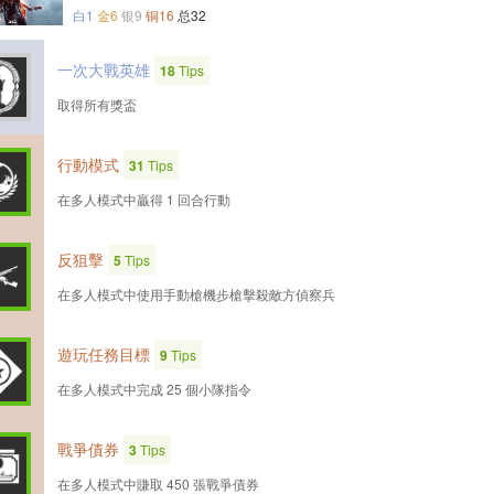
白1
金6
银9
铜16
总32
一次大戰英雄
18
Tips
取得所有獎盃
行動模式
31
Tips
在多人模式中贏得 1 回合行動
反狙擊
5
Tips
在多人模式中使用手動槍機步槍擊殺敵方偵察兵
遊玩任務目標
9
Tips
在多人模式中完成 25 個小隊指令
戰爭債券
3
Tips
在多人模式中賺取 450 張戰爭債券