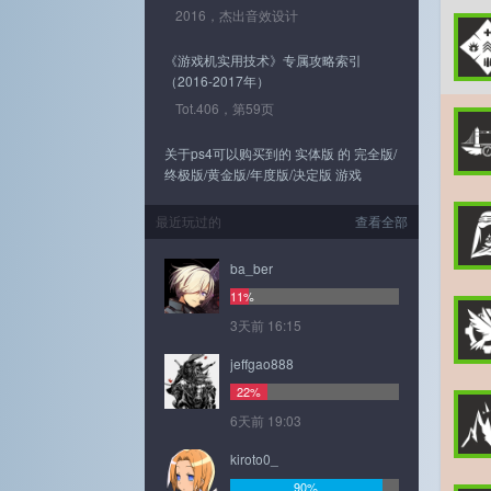
2016，杰出音效设计
《游戏机实用技术》专属攻略索引
（2016-2017年）
Tot.406，第59页
关于ps4可以购买到的 实体版 的 完全版/
终极版/黄金版/年度版/决定版 游戏
最近玩过的
查看全部
ba_ber
11%
3天前 16:15
jeffgao888
22%
6天前 19:03
kiroto0_
90%