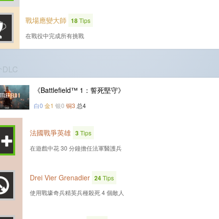
戰場應變大師
18
Tips
在戰役中完成所有挑戰
个DLC
《Battlefield™ 1：誓死堅守》
白0
金1
银0
铜3
总4
法國戰爭英雄
3
Tips
在遊戲中花 30 分鐘擔任法軍醫護兵
Drei Vier Grenadier
24
Tips
使用戰壕奇兵精英兵種殺死 4 個敵人