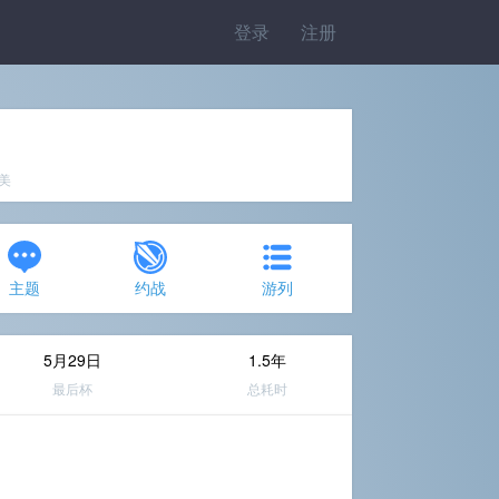
登录
注册
完美
主题
约战
游列
5月29日
1.5年
最后杯
总耗时