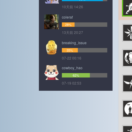
10天前 14:26
coleraf
28%
13天前 20:27
breaking_issue
35%
07-22 00:16
cowboy_hao
62%
07-19 02:53