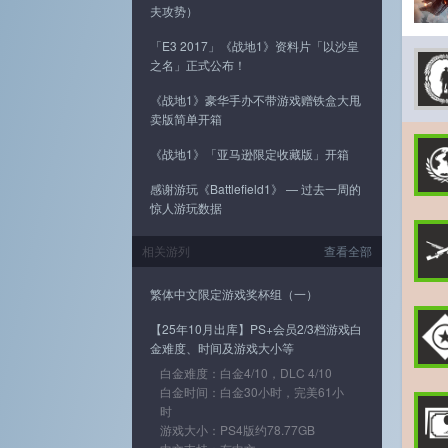
夫攻势）
「E3 2017」《战地1》资料片「以沙皇
之名」正式公布！
《战地1》豪华手办不带游戏赠铁盒大甩
卖版简单开箱
《战地1》「亚马逊限定收藏版」开箱
感谢游玩《Battlefield1》 — 过去一周的
惊人游玩数据
相关游列
查看全部
繁体中文限定游戏奖杯组（一）
【25年10月出库】PS+会员2/3档游戏白
金难度、时间及游戏大小等
白金难度：白金4/10，DLC 4/10
白金时间：白金30小时，完美61小
时
游戏大小：PS4版约78.77GB