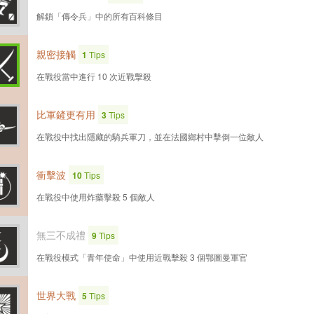
解鎖「傳令兵」中的所有百科條目
親密接觸
1
Tips
在戰役當中進行 10 次近戰擊殺
比軍鏟更有用
3
Tips
在戰役中找出隱藏的騎兵軍刀，並在法國鄉村中擊倒一位敵人
衝擊波
10
Tips
在戰役中使用炸藥擊殺 5 個敵人
無三不成禮
9
Tips
在戰役模式「青年使命」中使用近戰擊殺 3 個鄂圖曼軍官
世界大戰
5
Tips