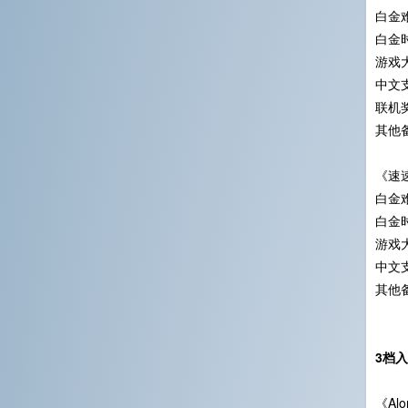
白金难
白金时
游戏大
中文
联机
其他
《速
白金难
白金时
游戏大
中文
其他
3档
《Alo