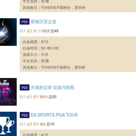
中文支持：简/繁
其他备注：可4传5但不能秒白，需补杯
霍格沃茨之遗
PS5
白1
金2
银15
铜28
总46
白金难度：3/10
白金时间：50~80小时
游戏大小：不详
中文支持：简/繁
其他备注：可4传5但不能秒白，需补杯
失落的记录 绽放与愤怒
PS5
白1
金3
银2
铜44
总50
EA SPORTS PGA TOUR
PS5
白1
金8
银6
铜4
总19
白金难度：4/10