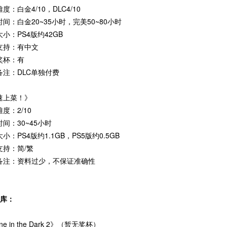
度：白金4/10，DLC4/10
间：白金20~35小时，完美50~80小时
小：PS4版约42GB
支持：有中文
奖杯：有
备注：DLC单独付费
速上菜！》
度：2/10
间：30~45小时
小：PS4版约1.1GB，PS5版约0.5GB
支持：简/繁
备注：资料过少，不保证准确性
入库：
ne in the Dark 2》（暂无奖杯）