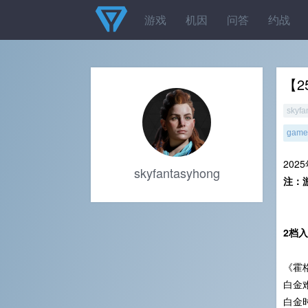
游戏
机因
问答
约战
【2
skyfa
gamel
202
skyfantasyhong
注：
2档
《霍
白金难
白金时