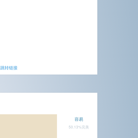
站跳转链接
容易
50.13%完美