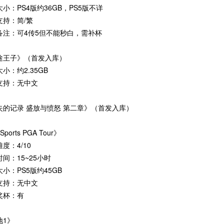
小：PS4版约36GB，PS5版不详
支持：简/繁
备注：可4传5但不能秒白，需补杯
途王子》（首发入库）
小：约2.35GB
支持：无中文
失的记录 盛放与愤怒 第二章》（首发入库）
Sports PGA Tour》
度：4/10
间：15~25小时
小：PS5版约45GB
支持：无中文
奖杯：有
地1》