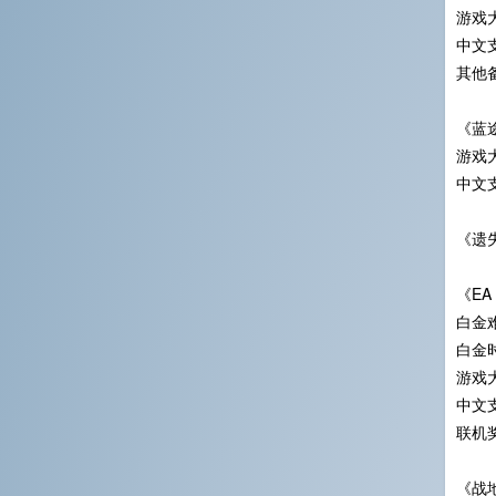
游戏大
中文
其他
《蓝
游戏大
中文
《遗
《EA 
白金难
白金时
游戏大
中文
联机
《战