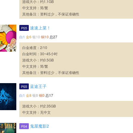
游戏大小：约1.1GB
中文支持：简/繁
其他备注：资料过少，不保证准确性
速速上菜！
PS5
白1
金6
银10
铜10
总27
白金难度：2/10
白金时间：30~45小时
游戏大小：约0.5GB
中文支持：简/繁
其他备注：资料过少，不保证准确性
蓝途王子
PS5
白1
金8
银8
铜0
总17
游戏大小：约2.35GB
中文支持：无中文
鬼屋魔影2
PS4