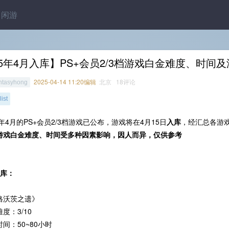
闲游
5年4月入库】PS+会员2/3档游戏白金难度、时间
2025-04-14 11:20编辑
北京 18评论
ntasyhong
ist
5年4月的PS+会员2/3档游戏已公布，游戏将在4月15日
入库
，经汇总各游
游戏白金难度、时间受多种因素影响，因人而异，仅供参考
入库：
格沃茨之遗》
度：3/10
间：50~80小时