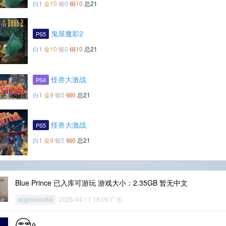
白1
金10
银0
铜10
总21
鬼屋魔影2
PS5
白1
金10
银0
铜10
总21
怪兽大激战
PS4
白1
金9
银5
铜6
总21
怪兽大激战
PS5
白1
金9
银5
铜6
总21
Blue Prince 已入库可游玩 游戏大小：2.35GB 暂无中文
2025-04-11 18:05 广东
ucgmusouhk