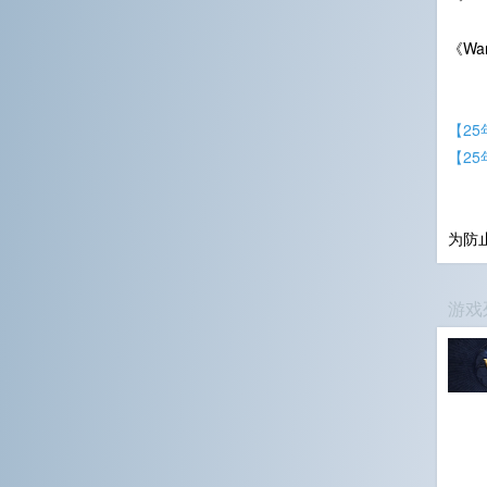
《War
【2
【2
为防
游戏