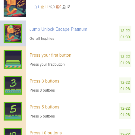
白1
金11
银0
铜0
总12
Jump Unlock Escape Platinum
12-22
01:30
Get all trophies
Press your first button
12-22
01:28
Press your first button
Press 3 buttons
12-22
01:28
Press 3 buttons
Press 5 buttons
12-22
01:28
Press 5 buttons
Press 10 buttons
12-22