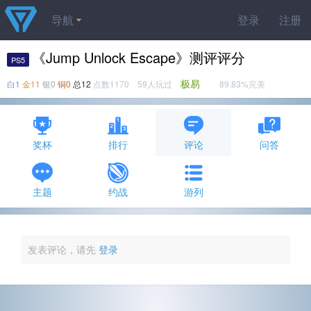
导航
登录
注册
《Jump Unlock Escape》测评评分
PS5
极易
白1
金11
银0
铜0
总12
点数1170 59人玩过
89.83%完美
奖杯
排行
评论
问答
主题
约战
游列
发表评论，请先
登录