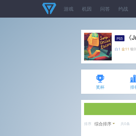
游戏
机因
问答
约战
《J
PS5
白1
金11
银0
奖杯
排
综合排序
排序
共0条