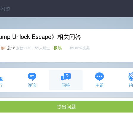
闲游
ump Unlock Escape》相关问答
极易
铜0
总12
点数1170 59人玩过
89.83%完美
行
评论
问答
主题
提出问题