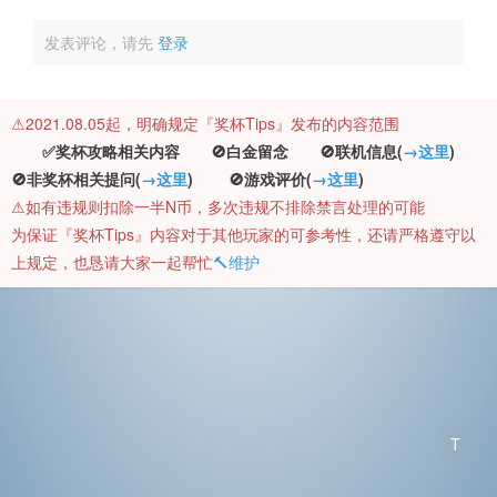
发表评论，请先
登录
⚠️2021.08.05起，明确规定『奖杯Tips』发布的内容范围
✅奖杯攻略相关内容 🚫白金留念 🚫联机信息(
→这里
)
🚫非奖杯相关提问(
→这里
) 🚫游戏评价(
→这里
)
⚠️如有违规则扣除一半N币，多次违规不排除禁言处理的可能
为保证『奖杯Tips』内容对于其他玩家的可参考性，还请严格遵守以
上规定，也恳请大家一起帮忙
🔨维护
T