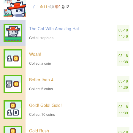
白1
金11
银0
铜0
总12
The Cat With Amazing Hat
03-18
11:46
Get all trophies
Woah!
03-18
11:38
Collect a coin
Better than 4
03-18
11:39
Collect 5 coins
Gold! Gold! Gold!
03-18
11:39
Collect 10 coins
Gold Rush
03-18