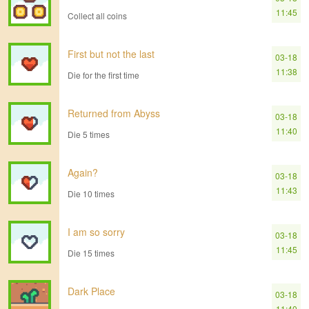
11:45
Collect all coins
First but not the last
03-18
11:38
Die for the first time
Returned from Abyss
03-18
11:40
Die 5 times
Again?
03-18
11:43
Die 10 times
I am so sorry
03-18
11:45
Die 15 times
Dark Place
03-18
11:40