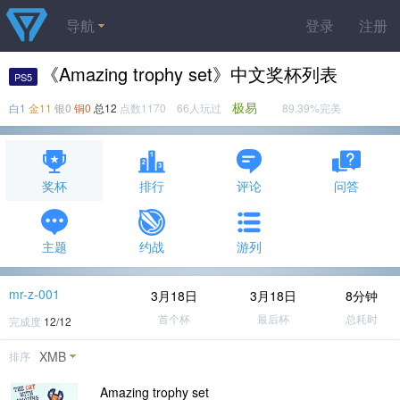
导航
登录
注册
《Amazing trophy set》中文奖杯列表
PS5
极易
白1
金11
银0
铜0
总12
点数1170 66人玩过
89.39%完美
奖杯
排行
评论
问答
主题
约战
游列
mr-z-001
3月18日
3月18日
8分钟
首个杯
最后杯
总耗时
完成度
12/12
XMB
排序
Amazing trophy set