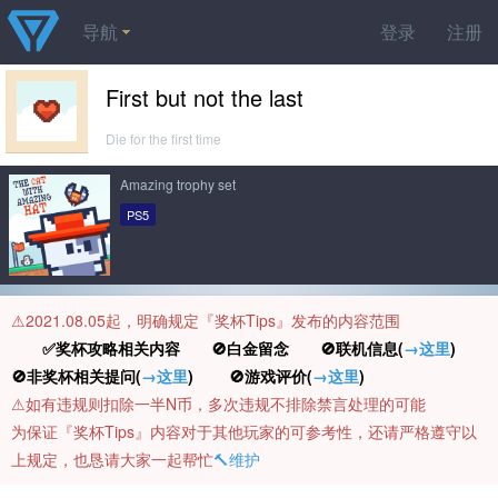
导航
登录
注册
First but not the last
Die for the first time
Amazing trophy set
PS5
⚠️2021.08.05起，明确规定『奖杯Tips』发布的内容范围
✅奖杯攻略相关内容 🚫白金留念 🚫联机信息(
→这里
)
🚫非奖杯相关提问(
→这里
) 🚫游戏评价(
→这里
)
⚠️如有违规则扣除一半N币，多次违规不排除禁言处理的可能
为保证『奖杯Tips』内容对于其他玩家的可参考性，还请严格遵守以
上规定，也恳请大家一起帮忙
🔨维护