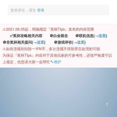
发表评论，请先
登录
⚠️2021.08.05起，明确规定『奖杯Tips』发布的内容范围
✅奖杯攻略相关内容 🚫白金留念 🚫联机信息(
→这里
)
🚫非奖杯相关提问(
→这里
) 🚫游戏评价(
→这里
)
⚠️如有违规则扣除一半N币，多次违规不排除禁言处理的可能
为保证『奖杯Tips』内容对于其他玩家的可参考性，还请严格遵守以
上规定，也恳请大家一起帮忙
🔨维护
T