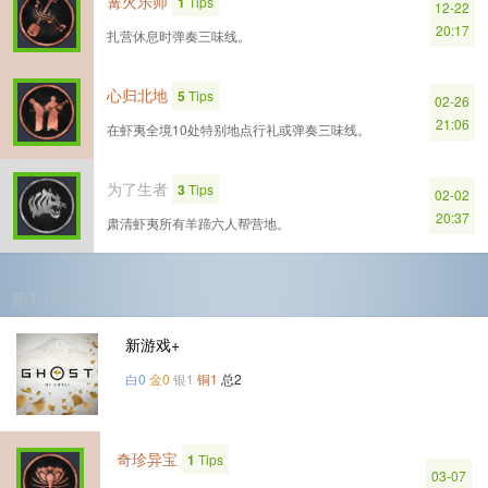
篝火乐师
1
Tips
12-22
20:17
扎营休息时弹奏三味线。
心归北地
5
Tips
02-26
21:06
在虾夷全境10处特别地点行礼或弹奏三味线。
为了生者
3
Tips
02-02
20:37
肃清虾夷所有羊蹄六人帮营地。
第1个DLC
新游戏+
白0
金0
银1
铜1
总2
奇珍异宝
1
Tips
03-07