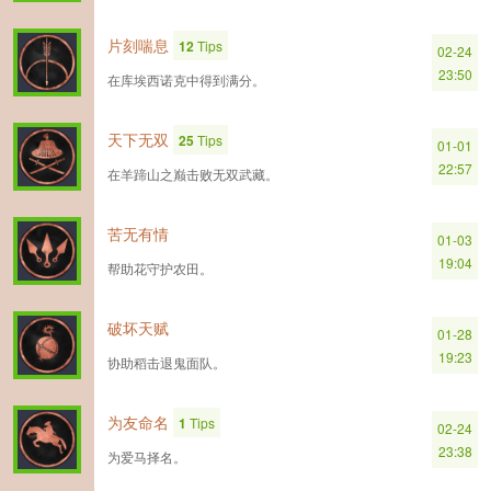
片刻喘息
12
Tips
02-24
23:50
在库埃西诺克中得到满分。
天下无双
25
Tips
01-01
22:57
在羊蹄山之巅击败无双武藏。
苦无有情
01-03
19:04
帮助花守护农田。
破坏天赋
01-28
19:23
协助稻击退鬼面队。
为友命名
1
Tips
02-24
23:38
为爱马择名。