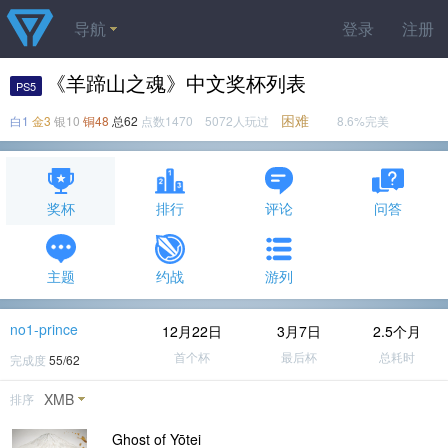
导航
登录
注册
《羊蹄山之魂》中文奖杯列表
PS5
困难
白1
金3
银10
铜48
总62
点数1470 5072人玩过
8.6%完美
奖杯
排行
评论
问答
主题
约战
游列
no1-prince
12月22日
3月7日
2.5个月
首个杯
最后杯
总耗时
完成度
55/62
XMB
排序
Ghost of Yōtei