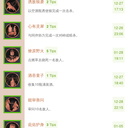
诱敌狼袭
2
Tips
12-27
17:13
以空酒瓶诱使狼完成一次击杀。
心有灵犀
2
Tips
12-26
23:06
与同伴协力完成一次对峙或暗杀。
燎原野火
5
Tips
01-28
19:11
点燃草丛烧死一名敌人。
酒吞童子
1
Tips
12-27
18:40
收集10瓶满装酒。
能审善问
12-28
22:15
审问10名敌人。
庇佑护身
3
Tips
01-05