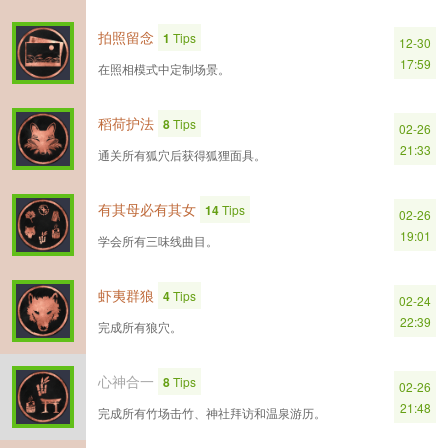
拍照留念
1
Tips
12-30
17:59
在照相模式中定制场景。
稻荷护法
8
Tips
02-26
21:33
通关所有狐穴后获得狐狸面具。
有其母必有其女
14
Tips
02-26
19:01
学会所有三味线曲目。
虾夷群狼
4
Tips
02-24
22:39
完成所有狼穴。
心神合一
8
Tips
02-26
21:48
完成所有竹场击竹、神社拜访和温泉游历。