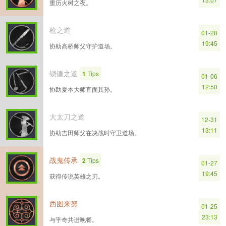
重历火树之夜。
枪之道
01-28
19:45
协助高桥师父守护道场。
锁镰之道
1
Tips
01-06
12:50
协助夏本大师直面其孙。
大太刀之道
12-31
13:11
协助吉田师父在决战时守卫道场。
战鬼传承
2
Tips
01-27
19:45
获得传说英雄之刃。
西图来努
01-25
23:13
与乎奇共进晚餐。