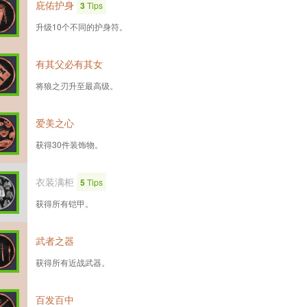
庇佑护身
3
Tips
升级10个不同的护身符。
有其父必有其女
将狼之刃升至最高级。
爱美之心
获得30件装饰物。
衣装满柜
5
Tips
获得所有铠甲。
武者之器
获得所有近战武器。
百发百中