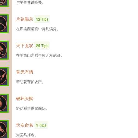
与乎奇共进晚餐。
片刻喘息
12
Tips
在库埃西诺克中得到满分。
天下无双
25
Tips
在羊蹄山之巅击败无双武藏。
苦无有情
帮助花守护农田。
破坏天赋
协助稻击退鬼面队。
为友命名
1
Tips
为爱马择名。