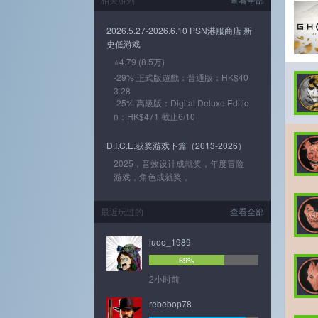
2026.5.27-2026.6.10 PSN港服商店 新
史低游戏
⭐4.79 (8.5万)
-29% 正式版遊戲：普通版：HK$40
3.28
-25% 高級版：Digital Deluxe Editio
n：HK$471 截止6/10
D.I.C.E.获奖游戏下篇（2013-2026）
2025，音效设计成就奖，年度冒险
游戏，角色成就奖，
最近玩过的
查看全部
luoo_1989
69%
2小时前
rebebop78