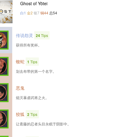
Ghost of Yōtei
白1
金2
银7
铜44
总54
传说怨灵
24
Tips
获得所有奖杯。
蝮蛇
1
Tips
划去布带的第一个名字。
恶鬼
熄灭暴虐武将之火。
狡狐
2
Tips
让斋藤的忍者头目永眠于阴影中。