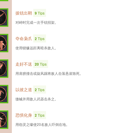
拔铳出鞘
9
Tips
对峙时完成一次手铳招架。
夺命枭爪
2
Tips
使用锁镰远距离暗杀敌人。
走好不送
20
Tips
用肩膀撞击或旋风踢将敌人击落悬崖致死。
以彼之道
2
Tips
缴械并用敌人武器击杀之。
恐惧化身
2
Tips
用怨灵之嚎使20名敌人吓倒在地。