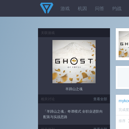
游戏
机因
问答
约战
关联游戏
羊蹄山之魂
相关讨论
查看全部
mykc
完成
「羊蹄山之魂」奇谭模式 全职业进阶向
配装与实战思路
排序
相关游列
查看全部