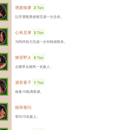
诱敌狼袭
2
Tips
以空酒瓶诱使狼完成一次击杀。
心有灵犀
2
Tips
与同伴协力完成一次对峙或暗杀。
燎原野火
5
Tips
点燃草丛烧死一名敌人。
酒吞童子
1
Tips
收集10瓶满装酒。
能审善问
审问10名敌人。