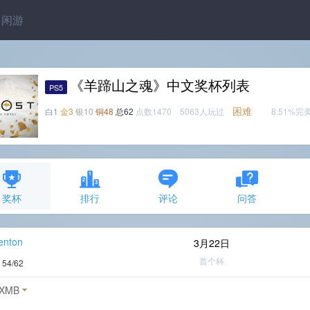
闲游
《羊蹄山之魂》中文奖杯列表
PS5
困难
白1
金3
银10
铜48
总62
点数1470 5063人玩过
8.51%完
奖杯
排行
评论
问答
enton
3月22日
首个杯
度
54/62
XMB