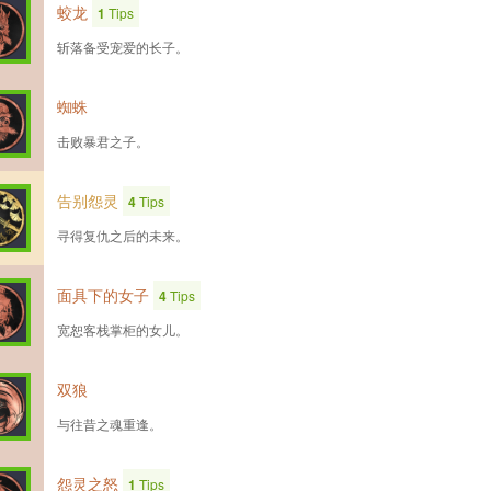
蛟龙
1
Tips
斩落备受宠爱的长子。
蜘蛛
击败暴君之子。
告别怨灵
4
Tips
寻得复仇之后的未来。
面具下的女子
4
Tips
宽恕客栈掌柜的女儿。
双狼
与往昔之魂重逢。
怨灵之怒
1
Tips