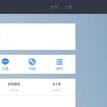
登录
注册
美
主题
约战
游列
3月26日
4.1天
最后杯
总耗时