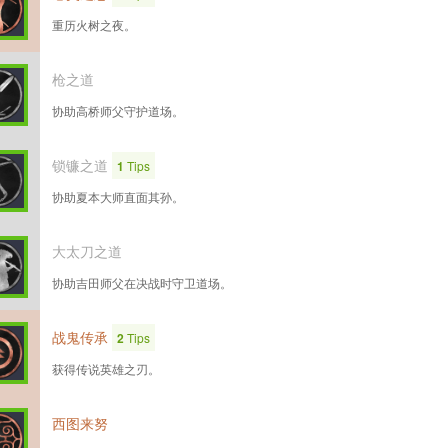
重历火树之夜。
枪之道
协助高桥师父守护道场。
锁镰之道
1
Tips
协助夏本大师直面其孙。
大太刀之道
协助吉田师父在决战时守卫道场。
战鬼传承
2
Tips
获得传说英雄之刃。
西图来努