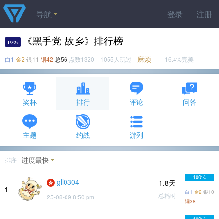
导航
登录
注册
《黑手党 故乡》排行榜
PS5
麻烦
白1
金2
银11
铜42
总56
点数1320 1055人玩过
16.4%完美
奖杯
排行
评论
问答
主题
约战
游列
进度最快
排序
100%
gll0304
1.8天
1
白1
金2
银10
总耗时
25-08-09 8:50 pm
铜38
100%