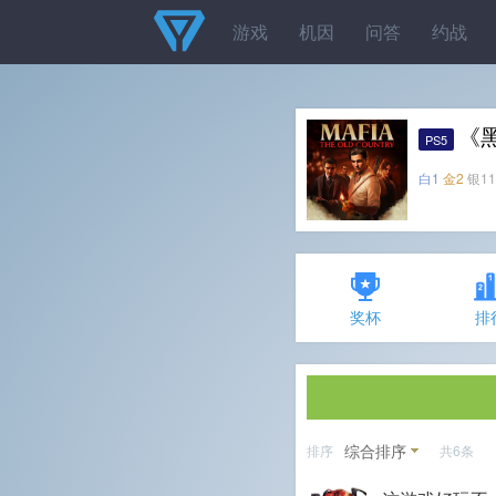
游戏
机因
问答
约战
《
PS5
白1
金2
银11
奖杯
排
综合排序
排序
共6条