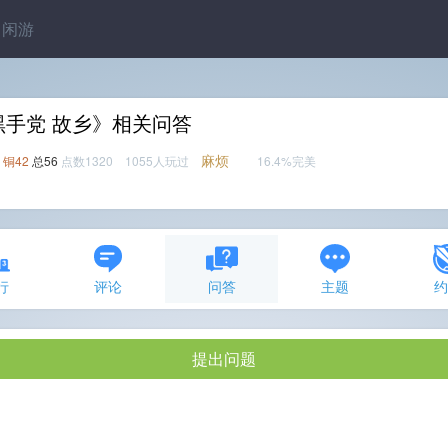
闲游
黑手党 故乡》相关问答
麻烦
铜42
总56
点数1320 1055人玩过
16.4%完美
行
评论
问答
主题
提出问题