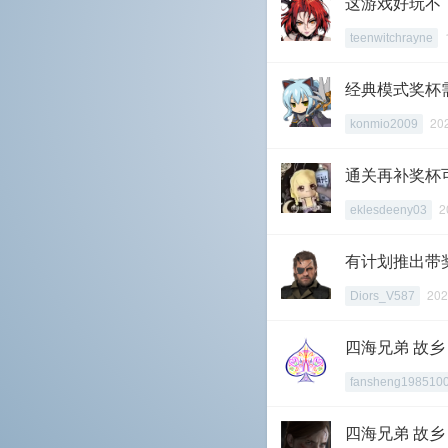
这游戏好玩不
teenwitchrayne
经典模式奖杯
20
konmio2009
通关再补奖杯
2
eklesdeeny03
有计划推出带
202
Diors_V587
四海兄弟 故乡
fansheng198510
四海兄弟 故乡