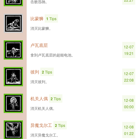
击败迅驰。
比蒙狮
1
Tips
消灭比蒙狮。
卢瓦底层
12-07
19:21
拿到卢瓦底层的超能电池。
彼列
2
Tips
12-07
22:08
消灭彼列。
机关人偶
2
Tips
12-08
00:00
消灭机关人偶。
异魔戈尔工
2
Tips
12-08
01:22
消灭异魔戈尔工。