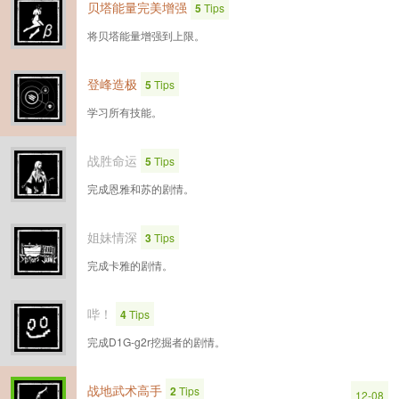
贝塔能量完美增强
5
Tips
将贝塔能量增强到上限。
登峰造极
5
Tips
学习所有技能。
战胜命运
5
Tips
完成恩雅和苏的剧情。
姐妹情深
3
Tips
完成卡雅的剧情。
哔！
4
Tips
完成D1G-g2r挖掘者的剧情。
战地武术高手
2
Tips
12-08