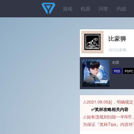
游戏
机因
问答
约战
比蒙狮
消灭比蒙狮。
剑星
PS5
PSPC
⚠️2021.08.05起，明确
✅奖杯攻略相关内容 
⚠️如有违规则扣除一半N
为保证『奖杯Tips』内