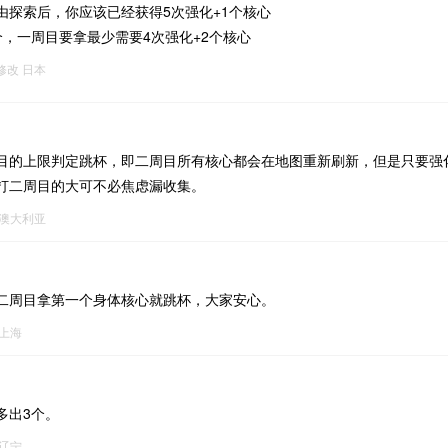
由探索后，你应该已经获得5次强化+1个核心
个，一周目要拿最少需要4次强化+2个核心
4修改
日本
目的上限判定跳杯，即二周目所有核心都会在地图重新刷新，但是只要强
打二周目的大可不必焦虑漏收集。
澳大利亚
二周目拿第一个身体核心就跳杯，大家安心。
上海
多出3个。
辽宁