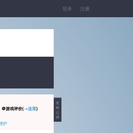
登录
注册
奖
杯
🚫游戏评价(
→这里
)
心
得
维护