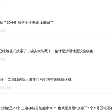
玩了30小时就这个还没满 太能藏了
湖北
已经地毯式搜索了，确实太能藏了，估计是沙漠地图没全收集
湖北
2个，二周目的新上限在11号矩阵打迅驰前达成。
8修改
湖北
别都是20个 上电梯前分别能拿16个 也就是升级5次余下1个 9号区域没