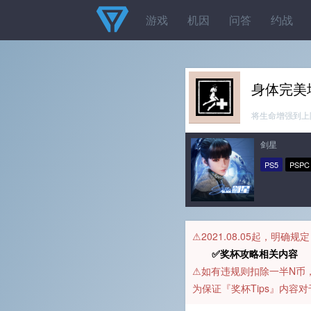
游戏
机因
问答
约战
身体完美
将生命增强到上
剑星
PS5
PSPC
⚠️2021.08.05起，明确
✅奖杯攻略相关内容 
⚠️如有违规则扣除一半N
为保证『奖杯Tips』内