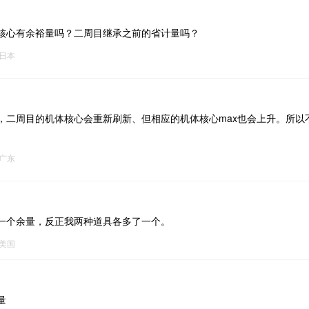
ta核心有余裕量吗？二周目继承之前的省计量吗？
日本
，二周目的机体核心会重新刷新、但相应的机体核心max也会上升。所以
广东
一个余量，反正我两种道具各多了一个。
美国
量