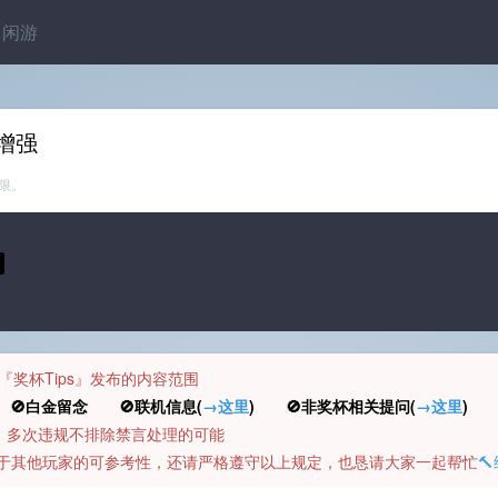
闲游
增强
限。
规定『奖杯Tips』发布的内容范围
白金留念 🚫联机信息(
→这里
) 🚫非奖杯相关提问(
→这里
) 
币，多次违规不排除禁言处理的可能
容对于其他玩家的可参考性，还请严格遵守以上规定，也恳请大家一起帮忙
