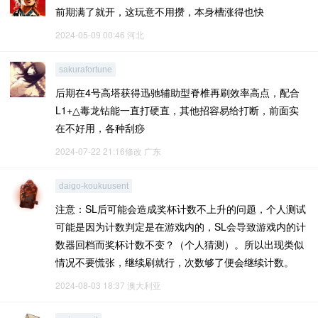
前期满了就开，这玩意不用攒，本身槽涨得也快
2024-05-09 00:46
河北
sakurafortune
后期在4号高塔获得迅驰辅助型脊椎再刷效率高点，配合
L1+△毒龙钻能一直打硬直，其他招容易给打断，前面实
在不好用，各种刮痧
2024-07-22 21:16修改
广东
daigo-koukuusent
注意：SL后可能会造成奖杯计数不上升的问题，个人测试
可能是因为计数判定是在游戏内的，SL会导致游戏内的计
数器回档而奖杯计数不变？（个人猜测）。所以出现类似
情况不要慌张，继续刷就行，次数够了便会继续计数。
2024-08-03 18:37
澳大利亚