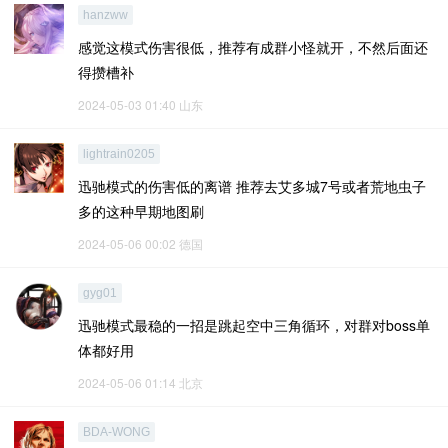
hanzww
感觉这模式伤害很低，推荐有成群小怪就开，不然后面还
得攒槽补
2024-05-03 01:40
山东
lightrain0205
迅驰模式的伤害低的离谱 推荐去艾多城7号或者荒地虫子
多的这种早期地图刷
2024-05-06 00:02
德国
gyg01
迅驰模式最稳的一招是跳起空中三角循环，对群对boss单
体都好用
2024-05-06 01:14
北京
BDA-WONG