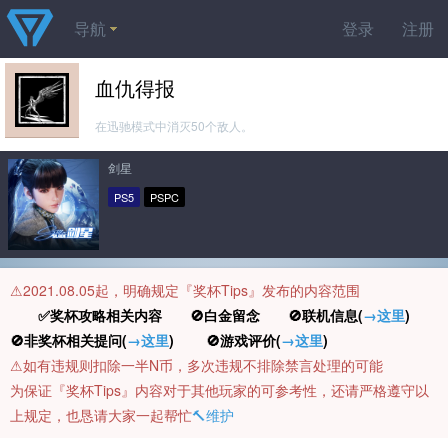
导航
登录
注册
血仇得报
在迅驰模式中消灭50个敌人。
剑星
PS5
PSPC
⚠️2021.08.05起，明确规定『奖杯Tips』发布的内容范围
✅奖杯攻略相关内容 🚫白金留念 🚫联机信息(
→这里
)
🚫非奖杯相关提问(
→这里
) 🚫游戏评价(
→这里
)
⚠️如有违规则扣除一半N币，多次违规不排除禁言处理的可能
为保证『奖杯Tips』内容对于其他玩家的可参考性，还请严格遵守以
上规定，也恳请大家一起帮忙
🔨维护