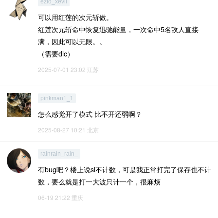
ezio_xevil
可以用红莲的次元斩做。
红莲次元斩命中恢复迅驰能量，一次命中5名敌人直接
满，因此可以无限。。
（需要dlc）
2025-07-01 23:02
江苏
pinkman1_1
怎么感觉开了模式 比不开还弱啊？
2025-08-27 10:21
北京
rainrain_rain_
有bug吧？楼上说sl不计数，可是我正常打完了保存也不计
数，要么就是打一大波只计一个，很麻烦
06-19 21:22
重庆