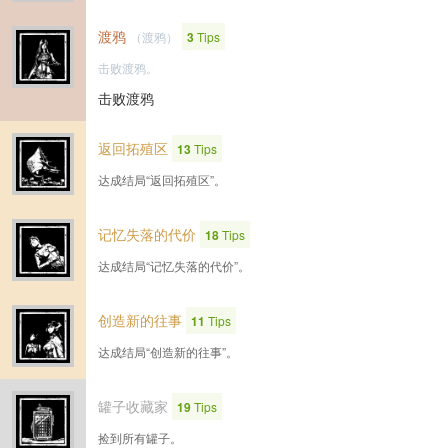
渡鸦
（渡鸦）
3
Tips
击败渡鸦。
击败渡鸦
返回拓殖区
13
Tips
达成结局“返回拓殖区”。
记忆失落的代价
18
Tips
达成结局“记忆失落的代价”。
创造新的往事
11
Tips
达成结局“创造新的往事”。
罐子收藏家
19
Tips
捡到所有罐子。