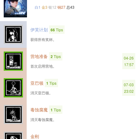
白1
金3
银12
铜27
总43
伊芙计划
66
Tips
获得所有奖杯。
营地准备
2
Tips
04-26
17:57
首次启用营地。
亚巴顿
1
Tips
07-03
23:02
消灭亚巴顿。
毒蚀腐魔
1
Tips
消灭毒蚀腐魔。
金刚