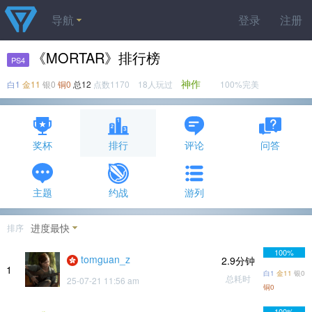
导航
登录
注册
《MORTAR》排行榜
PS4
神作
白1
金11
银0
铜0
总12
点数1170 18人玩过
100%完美
奖杯
排行
评论
问答
主题
约战
游列
进度最快
排序
100%
tomguan_z
2.9分钟
1
白1
金11
银0
总耗时
25-07-21 11:56 am
铜0
100%