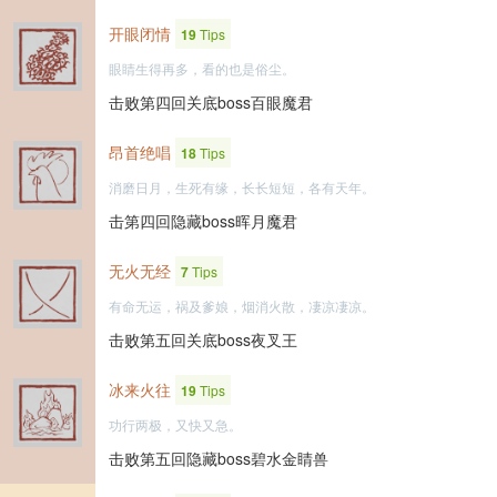
开眼闭情
19
Tips
眼睛生得再多，看的也是俗尘。
击败第四回关底boss百眼魔君
昂首绝唱
18
Tips
消磨日月，生死有缘，长长短短，各有天年。
击第四回隐藏boss晖月魔君
无火无经
7
Tips
有命无运，祸及爹娘，烟消火散，凄凉凄凉。
击败第五回关底boss夜叉王
冰来火往
19
Tips
功行两极，又快又急。
击败第五回隐藏boss碧水金睛兽