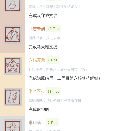
真怪，怎的哪里都能撞见这老头？
完成袁守诚支线
壮志未酬
19
Tips
冠我以名，报之以命！
完成马天霸支线
六根齐聚
8
Tips
打打杀杀，到头来，还不是白忙一场？
完成隐藏结局（二周目第六根获得解锁）
半个不少
38
Tips
魑魅魍魉，神仙佛祖都已誊录在册。
完成影神图
琳琅满目
2
Tips