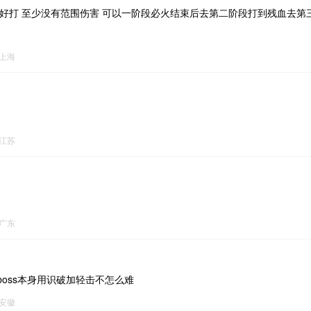
好打 至少没有范围伤害 可以一阶段必火结束后去第二阶段打到残血去第三
上海
江苏
广东
oss本身用识破加轻击不怎么难
安徽