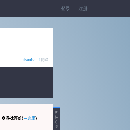
登录
注册
mikamishinji
翻译
奖
杯
🚫游戏评价(
→这里
)
心
得