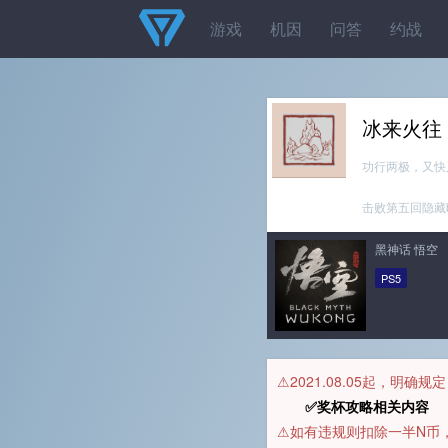
游戏
机因
问答
约战
冰来火往
功行两极，又快
击败第五回隐藏b
黑神话 悟空
PS5
⚠️2021.08.05起，明确
✅奖杯攻略相关内容 
⚠️如有违规则扣除一半N