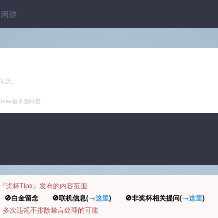
闲游
又急。
oss碧水金睛兽
规定『奖杯Tips』发布的内容范围
白金留念 🚫联机信息(
→这里
) 🚫非奖杯相关提问(
→这里
) 
币，多次违规不排除禁言处理的可能