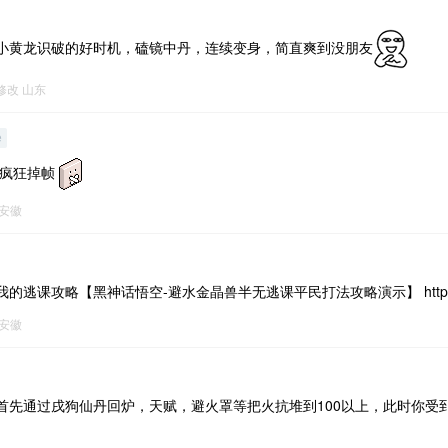
小黄龙识破的好时机，磕镜中丹，连续变身，简直爽到没朋友
6修改
山东
e
 疯狂掉帧
安徽
逃课攻略【黑神话悟空-避水金晶兽半无逃课平民打法攻略演示】 https://b2
安徽
首先通过戌狗仙丹回炉，天赋，避火罩等把火抗堆到100以上，此时你受