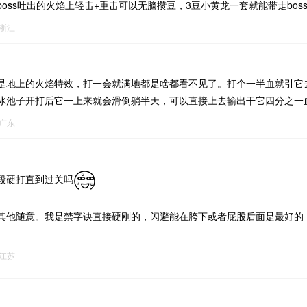
oss吐出的火焰上轻击+重击可以无脑攒豆，3豆小黄龙一套就能带走bos
浙江
是地上的火焰特效，打一会就满地都是啥都看不见了。打个一半血就引它
冰池子开打后它一上来就会滑倒躺半天，可以直接上去输出干它四分之一
广东
段硬打直到过关吗
其他随意。我是禁字诀直接硬刚的，闪避能在胯下或者屁股后面是最好的
江苏