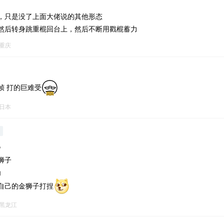
，只是没了上面大佬说的其他形态
然后转身跳重棍回台上，然后不断用戳棍蓄力
重庆
帧 打的巨难受
日本
i
》
狮子
角
自己的金狮子打捏
黑龙江