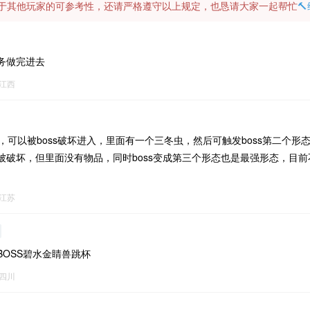
容对于其他玩家的可参考性，还请严格遵守以上规定，也恳请大家一起帮忙

务做完进去
江西
墙，可以被boss破坏进入，里面有一个三冬虫，然后可触发boss第二个形态
被破坏，但里面没有物品，同时boss变成第三个形态也是最强形态，目前不
江苏
BOSS碧水金睛兽跳杯
四川