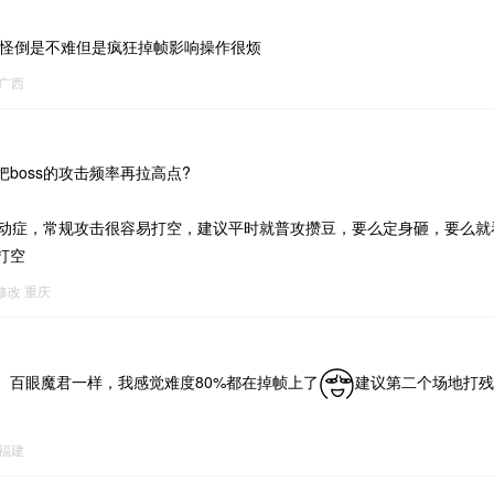
 怪倒是不难但是疯狂掉帧影响操作很烦
广西
boss的攻击频率再拉高点?
是多动症，常规攻击很容易打空，建议平时就普攻攒豆，要么定身砸，要么
打空
8修改
重庆
、百眼魔君一样，我感觉难度80%都在掉帧上了
建议第二个场地打残
福建