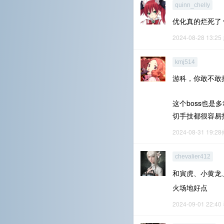
quinn_chelly
优化真的烂死了
2024-08-28 13:25
kmj514
游科，你敢不敢把
这个boss也
切手技都很容易
2024-08-31 19:2
chevalier412
和寅虎、小黄龙
火场地好点
2024-09-01 22:40