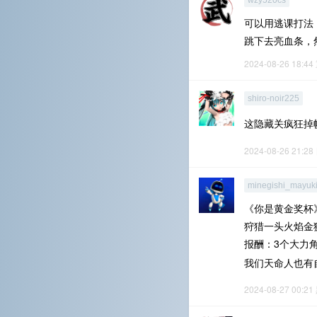
wzy520cs
可以用逃课打法
跳下去亮血条，
2024-08-26 18:44
shiro-noir225
这隐藏关疯狂掉
2024-08-26 21:28
minegishi_mayuk
《你是黄金奖杯
狩猎一头火焰金
报酬：3个大力
我们天命人也有
2024-08-27 00:21