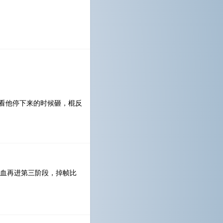
就看他停下来的时候砸，棍反
血再进第三阶段，掉帧比