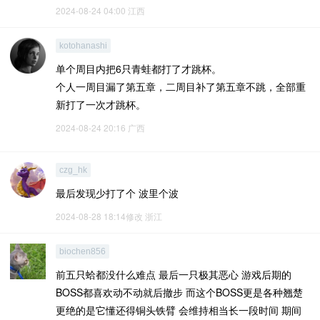
2024-08-24 04:00
江西
kotohanashi
单个周目内把6只青蛙都打了才跳杯。
个人一周目漏了第五章，二周目补了第五章不跳，全部重
新打了一次才跳杯。
2024-08-24 20:16
广西
czg_hk
最后发现少打了个 波里个波
2024-08-28 18:14修改
浙江
biochen856
前五只蛤都没什么难点 最后一只极其恶心 游戏后期的
BOSS都喜欢动不动就后撤步 而这个BOSS更是各种翘楚
更绝的是它懂还得铜头铁臂 会维持相当长一段时间 期间