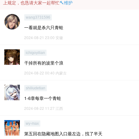
上规定，也恳请大家一起帮忙
🔨维护
wang3731596
一看就是杀六只青蛙
2024-08-21 23:00
安徽
ichigoyilian
干掉所有的波里个浪
2024-08-22 00:40
内蒙古
shiliudetian
1-6章每章一个青蛙
2024-08-22 11:27
江西
wy-max
第五回在隐藏地图入口最左边，找了半天