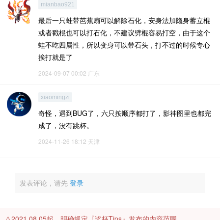
mianbao921
最后一只蛙带芭蕉扇可以解除石化，安身法加隐身蓄立棍
或者戳棍也可以打石化，不建议劈棍容易打空，由于这个
蛙不吃四属性，所以变身可以带石头，打不过的时候专心
挨打就是了
2024-09-07 00:02
广东
xiaomingzi
奇怪，遇到BUG了，六只按顺序都打了，影神图里也都完
成了，没有跳杯。
2024-11-26 18:12
天津
发表评论，请先
登录
⚠️2021.08.05起，明确规定『奖杯Tips』发布的内容范围