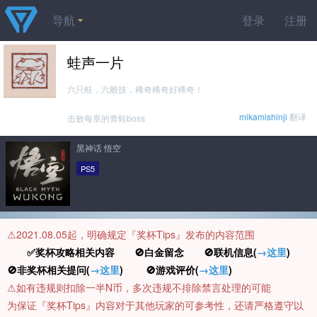
导航
登录
注册
蛙声一片
六只蛙，六般技，稀奇稀奇好稀奇！
mikamishinji
翻译
击败每章的青蛙boss
黑神话 悟空
PS5
⚠️2021.08.05起，明确规定『奖杯Tips』发布的内容范围
✅奖杯攻略相关内容 🚫白金留念 🚫联机信息(
→这里
)
🚫非奖杯相关提问(
→这里
) 🚫游戏评价(
→这里
)
⚠️如有违规则扣除一半N币，多次违规不排除禁言处理的可能
为保证『奖杯Tips』内容对于其他玩家的可参考性，还请严格遵守以