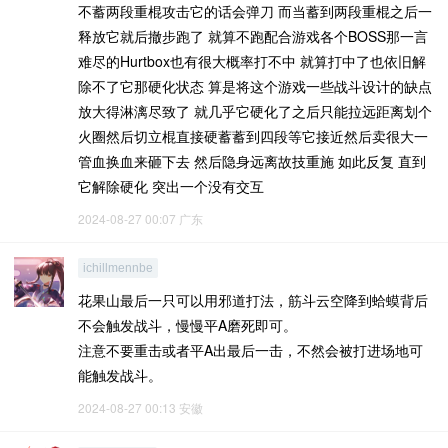
不蓄两段重棍攻击它的话会弹刀 而当蓄到两段重棍之后一
释放它就后撤步跑了 就算不跑配合游戏各个BOSS那一言
难尽的Hurtbox也有很大概率打不中 就算打中了也依旧解
除不了它那硬化状态 算是将这个游戏一些战斗设计的缺点
放大得淋漓尽致了 就几乎它硬化了之后只能拉远距离划个
火圈然后切立棍直接硬蓄蓄到四段等它接近然后卖很大一
管血换血来砸下去 然后隐身远离故技重施 如此反复 直到
它解除硬化 突出一个没有交互
2024-08-27 00:07
广东
ichillmennbe
花果山最后一只可以用邪道打法，筋斗云空降到蛤蟆背后
不会触发战斗，慢慢平A磨死即可。
注意不要重击或者平A出最后一击，不然会被打进场地可
能触发战斗。
2024-08-27 00:13
安徽