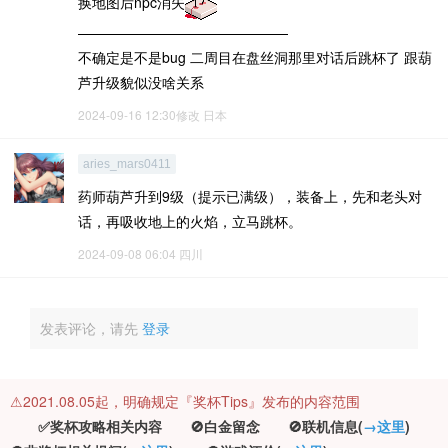
换地图后npc消失
———————————————
不确定是不是bug 二周目在盘丝洞那里对话后跳杯了 跟葫
芦升级貌似没啥关系
2024-09-16 12:30修改
日本
aries_mars0411
药师葫芦升到9级（提示已满级），装备上，先和老头对
话，再吸收地上的火焰，立马跳杯。
2024-09-08 06:04
四川
发表评论，请先
登录
⚠️2021.08.05起，明确规定『奖杯Tips』发布的内容范围
✅奖杯攻略相关内容 🚫白金留念 🚫联机信息(
→这里
)