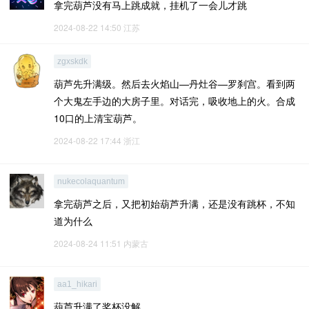
拿完葫芦没有马上跳成就，挂机了一会儿才跳
2024-08-22 14:50
江苏
zgxskdk
葫芦先升满级。然后去火焰山—丹灶谷—罗刹宫。看到两
个大鬼左手边的大房子里。对话完，吸收地上的火。合成
10口的上清宝葫芦。
2024-08-22 17:44
浙江
nukecolaquantum
拿完葫芦之后，又把初始葫芦升满，还是没有跳杯，不知
道为什么
2024-08-24 11:51
内蒙古
aa1_hikari
葫芦升满了奖杯没解