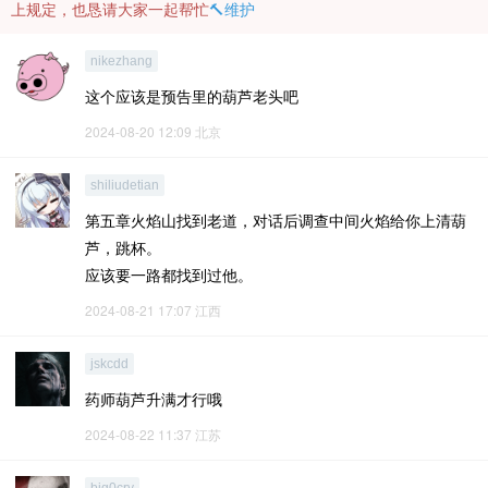
上规定，也恳请大家一起帮忙
🔨维护
nikezhang
这个应该是预告里的葫芦老头吧
2024-08-20 12:09
北京
shiliudetian
第五章火焰山找到老道，对话后调查中间火焰给你上清葫
芦，跳杯。
应该要一路都找到过他。
2024-08-21 17:07
江西
jskcdd
药师葫芦升满才行哦
2024-08-22 11:37
江苏