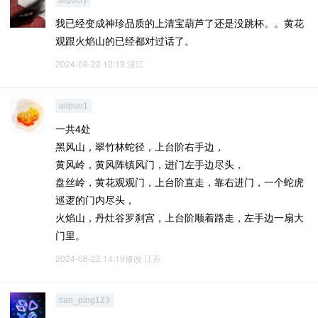
big0cry
我已经变成神珍品质的上清宝葫芦了还是没跳杯。。黄花
观跟火焰山的已经都对过话了。
2024-08-22 12:19
浙江
aiipuo1
一共4处
黑风山，翠竹林蛇径，上台阶右手边，
黄风岭，黄风阵镇风门，进门左手边尽头，
盘丝岭，黄花观观门，上台阶直走，靠右进门，一个蛇虎
巡逻的门内尽头，
火焰山，丹灶谷罗刹宫，上台阶顺着路走，左手边一扇大
门里。
2024-08-22 14:19修改
江苏
tian_ping123