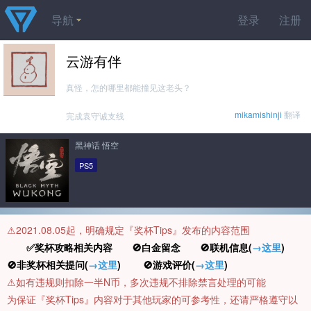
导航
登录
注册
云游有伴
真怪，怎的哪里都能撞见这老头？
mikamishinji
翻译
完成袁守诚支线
黑神话 悟空
PS5
⚠️2021.08.05起，明确规定『奖杯Tips』发布的内容范围
✅奖杯攻略相关内容 🚫白金留念 🚫联机信息(
→这里
)
🚫非奖杯相关提问(
→这里
) 🚫游戏评价(
→这里
)
⚠️如有违规则扣除一半N币，多次违规不排除禁言处理的可能
为保证『奖杯Tips』内容对于其他玩家的可参考性，还请严格遵守以