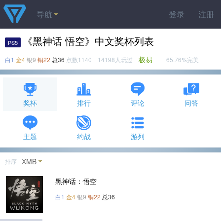
导航
登录
注册
《黑神话 悟空》中文奖杯列表
PS5
极易
白1
金4
银9
铜22
总36
点数1140 14198人玩过
65.76%完美
奖杯
排行
评论
问答
主题
约战
游列
XMB
排序
黑神话：悟空
白1
金4
银9
铜22
总36