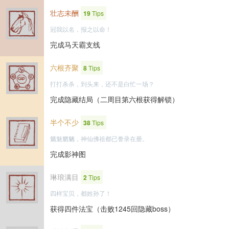
壮志未酬
19
Tips
冠我以名，报之以命！
完成马天霸支线
六根齐聚
8
Tips
打打杀杀，到头来，还不是白忙一场？
完成隐藏结局（二周目第六根获得解锁）
半个不少
38
Tips
魑魅魍魉，神仙佛祖都已誊录在册。
完成影神图
琳琅满目
2
Tips
四样宝贝，都姓孙了！
获得四件法宝（击败1245回隐藏boss）