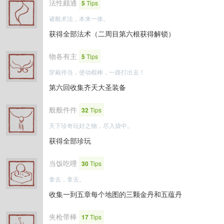
法性颇通
5
Tips
诸般术法，本来一体。
获得全部法术（二周目第六根获得解锁）
物各有主
5
Tips
穿戴停当，使动棍棒，一路打出去！
第六回收集齐天大圣装备
般般件件
32
Tips
天下珍奇玩好之物，尽入袋中。
获得全部珍玩
当饭吃哩
30
Tips
拿去，拿去。
收集一到五章每个地图的三颗金丹和五蕴丹
夹枪带棒
17
Tips