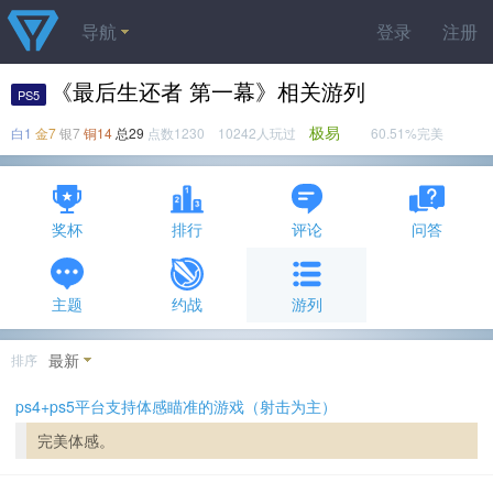
导航
登录
注册
《最后生还者 第一幕》相关游列
PS5
极易
白1
金7
银7
铜14
总29
点数1230 10242人玩过
60.51%完美
奖杯
排行
评论
问答
主题
约战
游列
最新
排序
ps4+ps5平台支持体感瞄准的游戏（射击为主）
完美体感。