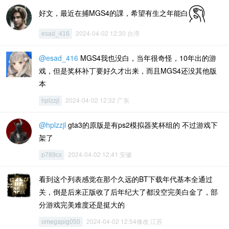
好文，最近在捕MGS4的課，希望有生之年能白
2024-04-02 12:30 台湾
esad_416
@esad_416
MGS4我也没白，当年很奇怪，10年出的游
戏，但是奖杯补丁要好久才出来，而且MGS4还没其他版
本
2024-04-02 12:32 广东
hplzzjl
@hplzzjl
gta3的原版是有ps2模拟器奖杯组的 不过游戏下
架了
2024-04-02 12:41 安徽
p789cs
看到这个列表感觉在那个久远的BT下载年代基本全通过
关，倒是后来正版收了后年纪大了都没空完美白金了，部
分游戏完美难度还是挺大的
2024-04-02 12:54修改 江苏
omegapig050