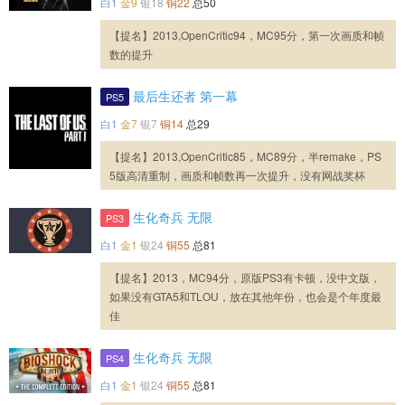
白1
金9
银18
铜22
总50
【提名】2013,OpenCritic94，MC95分，第一次画质和帧
数的提升
最后生还者 第一幕
PS5
白1
金7
银7
铜14
总29
【提名】2013,OpenCritic85，MC89分，半remake，PS
5版高清重制，画质和帧数再一次提升，没有网战奖杯
生化奇兵 无限
PS3
白1
金1
银24
铜55
总81
【提名】2013，MC94分，原版PS3有卡顿，没中文版，
如果没有GTA5和TLOU，放在其他年份，也会是个年度最
佳
生化奇兵 无限
PS4
白1
金1
银24
铜55
总81