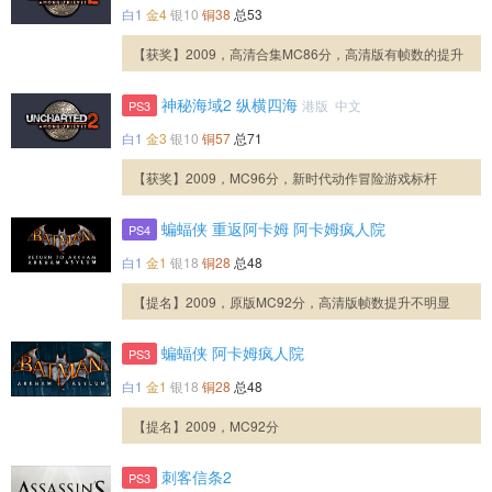
白1
金4
银10
铜38
总53
【获奖】2009，高清合集MC86分，高清版有帧数的提升
神秘海域2 纵横四海
港版 中文
PS3
白1
金3
银10
铜57
总71
【获奖】2009，MC96分，新时代动作冒险游戏标杆
蝙蝠侠 重返阿卡姆 阿卡姆疯人院
PS4
白1
金1
银18
铜28
总48
【提名】2009，原版MC92分，高清版帧数提升不明显
蝙蝠侠 阿卡姆疯人院
PS3
白1
金1
银18
铜28
总48
【提名】2009，MC92分
刺客信条2
PS3