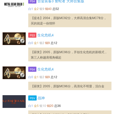
合金装备3 食蛇者 大师合集版
PS4
白1
金2
银9
铜40
总52
【提名】2004，原版MC92分，大师高清合集MC78分，
买的就是一份情怀
生化危机4
PS3
白0
金1
银2
铜9
总12
【获奖】2005，原版MC96分，开创生化危机的新模式，
第三人称越肩视角崛起
生化危机4
PS4
白0
金1
银2
铜9
总12
【获奖】2005，原版MC96分，高清化不明显，没白金
战神
PSV
白1
金5
银10
铜20
总36