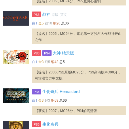
【提名】2005，MC94分，PSV版良心重制
战神
港版 英文
PS3
白1
金5
银10
铜20
总36
【提名】2005，MC94分，索尼第一方独占大作战神开山
之作
大神 绝景版
PS3
PS4
白1
金3
银5
铜42
总51
【提名】2006,PS2原版MC93分，PS3高清版MC90分，
可惜没官方中文版
生化奇兵 Remasterd
PS4
白1
金3
银3
铜59
总66
【获奖】2007，MC96分，PS4的高清版
生化奇兵
PS3