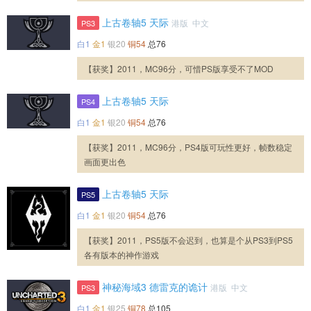
上古卷轴5 天际
港版 中文
PS3
白1
金1
银20
铜54
总76
【获奖】2011，MC96分，可惜PS版享受不了MOD
上古卷轴5 天际
PS4
白1
金1
银20
铜54
总76
【获奖】2011，MC96分，PS4版可玩性更好，帧数稳定
画面更出色
上古卷轴5 天际
PS5
白1
金1
银20
铜54
总76
【获奖】2011，PS5版不会迟到，也算是个从PS3到PS5
各有版本的神作游戏
神秘海域3 德雷克的诡计
港版 中文
PS3
白1
金1
银25
铜78
总105