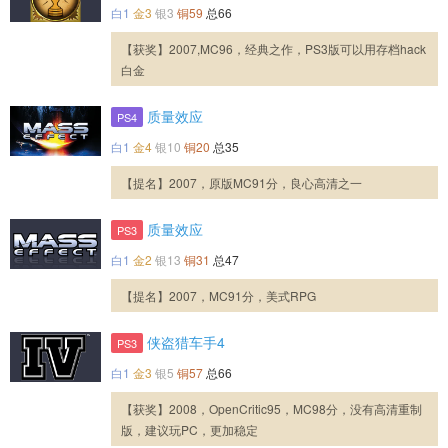
白1
金3
银3
铜59
总66
【获奖】2007,MC96，经典之作，PS3版可以用存档hack
白金
质量效应
PS4
白1
金4
银10
铜20
总35
【提名】2007，原版MC91分，良心高清之一
质量效应
PS3
白1
金2
银13
铜31
总47
【提名】2007，MC91分，美式RPG
侠盗猎车手4
PS3
白1
金3
银5
铜57
总66
【获奖】2008，OpenCritic95，MC98分，没有高清重制
版，建议玩PC，更加稳定