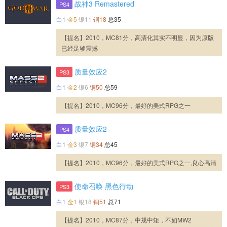
战神3 Remastered
PS4
白1
金5
银11
铜18
总35
【提名】2010，MC81分，高清化其实不明显，因为原版
已经足够震撼
质量效应2
PS3
白1
金2
银6
铜50
总59
【提名】2010，MC96分，最好的美式RPG之一
质量效应2
PS4
白1
金3
银7
铜34
总45
【提名】2010，MC96分，最好的美式RPG之一,良心高清
使命召唤 黑色行动
PS3
白1
金1
银18
铜51
总71
【提名】2010，MC87分，中规中矩，不如MW2