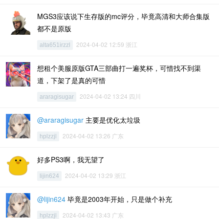
MGS3应该说下生存版的mc评分，毕竟高清和大师合集版
都不是原版
2024-04-02 12:59 浙江
alta651irzzl
想租个美服原版GTA三部曲打一遍奖杯，可惜找不到渠
道，下架了是真的可惜
2024-04-02 13:24 四川
araragisugar
@araragisugar
主要是优化太垃圾
2024-04-02 13:26 广东
hplzzjl
好多PS3啊，我无望了
2024-04-02 13:29 浙江
lijin624
@lijin624
毕竟是2003年开始，只是做个补充
2024-04-02 13:43 广东
hplzzjl