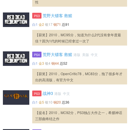
性
荒野大镖客 救赎
PS3
白1
金2
银17
铜71
总91
【获奖】2010，MC95分，知道为什么2代没有拿年度最
佳？因为1代的时候已经拿过一次了
荒野大镖客 救赎
港版 美版 中文
PS4
白1
金3
银4
铜44
总52
【获奖】2010，OpenCritic78，MC83分，拖了很多年才
出的高清版，有官方中文
战神3
港版 中文
PS3
白1
金5
银10
铜20
总36
【提名】2010，MC92分，PS3独占大作之一，希腊神话
三部曲终结之作