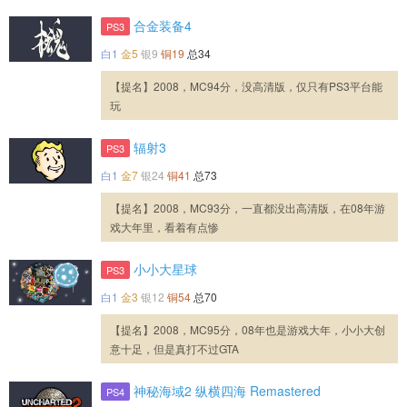
合金装备4
PS3
白1
金5
银9
铜19
总34
【提名】2008，MC94分，没高清版，仅只有PS3平台能
玩
辐射3
PS3
白1
金7
银24
铜41
总73
【提名】2008，MC93分，一直都没出高清版，在08年游
戏大年里，看着有点惨
小小大星球
PS3
白1
金3
银12
铜54
总70
【提名】2008，MC95分，08年也是游戏大年，小小大创
意十足，但是真打不过GTA
神秘海域2 纵横四海 Remastered
PS4