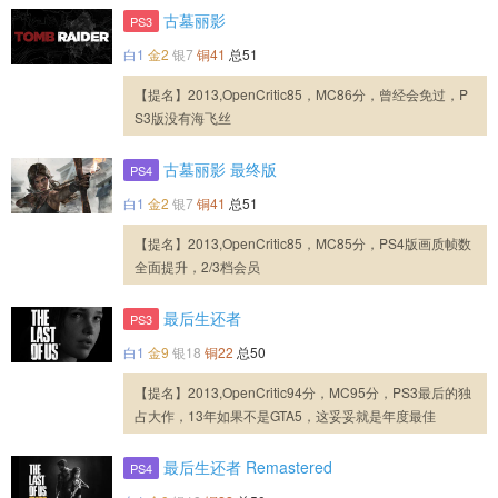
古墓丽影
PS3
白1
金2
银7
铜41
总51
【提名】2013,OpenCritic85，MC86分，曾经会免过，P
S3版没有海飞丝
古墓丽影 最终版
PS4
白1
金2
银7
铜41
总51
【提名】2013,OpenCritic85，MC85分，PS4版画质帧数
全面提升，2/3档会员
最后生还者
PS3
白1
金9
银18
铜22
总50
【提名】2013,OpenCritic94分，MC95分，PS3最后的独
占大作，13年如果不是GTA5，这妥妥就是年度最佳
最后生还者 Remastered
PS4