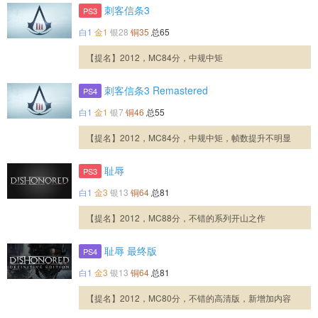
刺客信条3
PS3
白1
金1
银28
铜35
总65
【提名】2012，MC84分，中规中矩
刺客信条3 Remastered
PS4
白1
金1
银7
铜46
总55
【提名】2012，MC84分，中规中矩，帧数提升不明显
耻辱
PS3
白1
金3
银13
铜64
总81
【提名】2012，MC88分，不错的系列开山之作
耻辱 最终版
PS4
白1
金3
银13
铜64
总81
【提名】2012，MC80分，不错的高清版，新增加内容