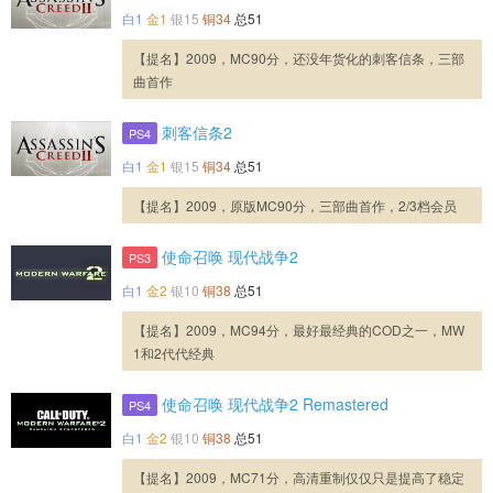
白1
金1
银15
铜34
总51
【提名】2009，MC90分，还没年货化的刺客信条，三部
曲首作
刺客信条2
PS4
白1
金1
银15
铜34
总51
【提名】2009，原版MC90分，三部曲首作，2/3档会员
使命召唤 现代战争2
PS3
白1
金2
银10
铜38
总51
【提名】2009，MC94分，最好最经典的COD之一，MW
1和2代代经典
使命召唤 现代战争2 Remastered
PS4
白1
金2
银10
铜38
总51
【提名】2009，MC71分，高清重制仅仅只是提高了稳定