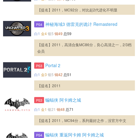
【提名】2011，MC92分，对比起2代进化不明显
神秘海域3 德雷克的诡计 Remastered
PS4
白1
金4
银5
铜49
总59
【提名】2011，高清合集MC86分，良心高清之一，2/3档
会员
Portal 2
PS3
白1
金3
银5
铜42
总51
【提名】2011
蝙蝠侠 阿卡姆之城
PS3
白1
金1
银21
铜48
总71
【提名】2011，MC94分，系列最好之作，没官方中文
蝙蝠侠 重返阿卡姆 阿卡姆之城
PS4