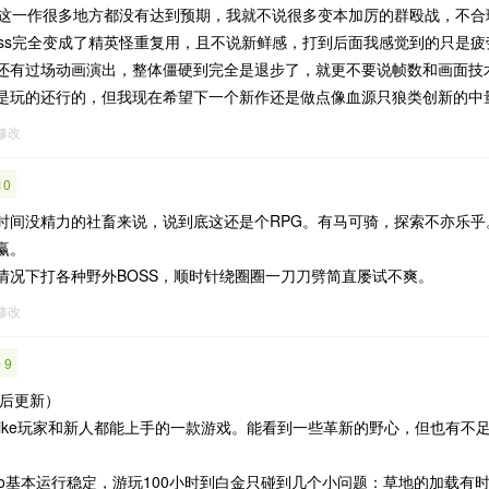
，这一作很多地方都没有达到预期，我就不说很多变本加厉的群殴战，不合
oss完全变成了精英怪重复用，且不说新鲜感，打到后面我感觉到的只是
还有过场动画演出，整体僵硬到完全是退步了，就更不要说帧数和画面技
是玩的还行的，但我现在希望下一个新作还是做点像血源只狼类创新的中
0修改
10
时间没精力的社畜来说，说到底这还是个RPG。有马可骑，探索不亦乐乎。
赢。
情况下打各种野外BOSS，顺时针绕圈圈一刀刀劈简直屡试不爽。
3修改
 9
金后更新）
like玩家和新人都能上手的一款游戏。能看到一些革新的野心，但也有不
Pro基本运行稳定，游玩100小时到白金只碰到几个小问题：草地的加载