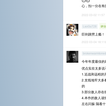
心，扣一分在有
2022-03-02 11:57
评分
LaoGu728
巨剑跳劈上瘾！
2022-03-04 18:1
brokenwarmtone
今年年度最佳的
优点实在太多说
1.近战和远程
2.支线地牢大多
的
3.部分敌人存
4.本作的敌人读
左右闪躲 隔着