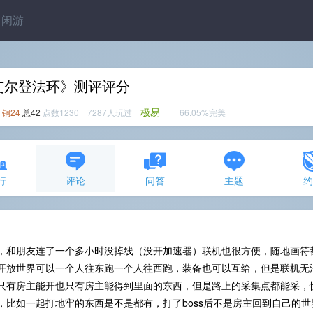
闲游
艾尔登法环》测评评分
极易
铜24
总42
点数1230 7287人玩过
66.05%完美
行
评论
问答
主题
，和朋友连了一个多小时没掉线（没开加速器）联机也很方便，随地画符
开放世界可以一个人往东跑一个人往西跑，装备也可以互给，但是联机无
只有房主能开也只有房主能得到里面的东西，但是路上的采集点都能采，
，比如一起打地牢的东西是不是都有，打了boss后不是房主回到自己的