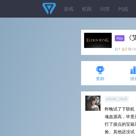
游戏
机因
问答
约战
《
PS4
白1
金3
银14
奖杯
排
misaki_riku6
昨晚试了下联机
魂血源高，毕竟
打了据点的宝箱
捡。其他还没试