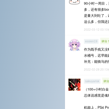
90小时一周目
多，还有很多b
是量大到吐了，
这么多，但我还
2022-03-12 03:1
评分 
essien19
作为既手残又没
水桶号，迟早能
补充：能骑马的
2022-02-28 20:1
评分
sakuyarisk
（100+小时白
总体说感觉是魂
机能上，PS4 