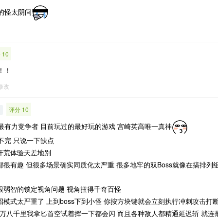
的怪太阴间
 10
！！
1修改
评分 10
d
最有力竞争者 目前玩过的最好玩的游戏 宫崎英高唯一真神
不完 只说一下缺点
的开荒体验天差地别
都很有趣 但很多场景确实同质化太严重 很多地牢的双Boss就像在搞排列组
在很弱智的锁定视角问题 视角扭得千奇百怪
招模式太严重了 上到boss下到小怪 你按方块键就会立刻执行冲刺攻击打断
十万八千里我拿匕首空试着挥一下都会闪 而且各种敌人都精通延迟斩 就连