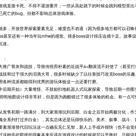
游戏直接卡死、不得不退游重开；一些从高处跳下的时候会跳到模型里出
已死亡的bug。但都不影响总体游戏体验。
很多，开放世界探索要素充足，难度也不劝退（因为很多地方都可以召唤
ss甚至还有一种当年玩mhw的感觉。很多boss设计得压迫感十足。故
沉迷。
）：
大推广骨灰和战技，导致传统而朴素的近战平a+翻滚流不好使了（甚至打
战技和过于强大的泪滴大哥，很多时候缺少了以往靠技巧攻克boss的乐
用各种流派都能得到优秀的游玩体验这一点还要打磨。
中后期开始）大量堆怪、不鼓励扫地机器人式玩家探索，导致后期一些图
s，明明地图设计得非常好，但是因为跑酷错过了很多体验的机会。有一点可
从发售初期一路满分，到大家渐渐玩到后期、白金之后开始两极分化，作为一
魂全系列打过并白金），其实总体还是玩得快乐的。美术、叙事、战斗、
要素渐渐替代旧玩法这一点确实见仁见智，新人上手或许很快（也不会觉
过这种非此即彼的现象本来应该在游戏设计的时候就可以平衡好，只能说新