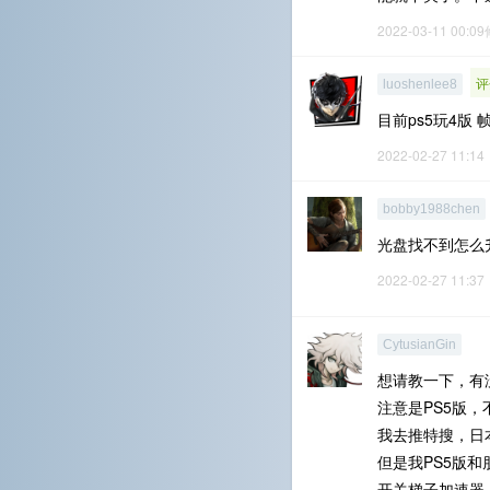
2022-03-11 00:0
评
luoshenlee8
目前ps5玩4版
2022-02-27 11:14
bobby1988chen
光盘找不到怎么
2022-02-27 11:37
CytusianGin
想请教一下，有没
注意是PS5版，不
我去推特搜，日
但是我PS5版
开关梯子加速器