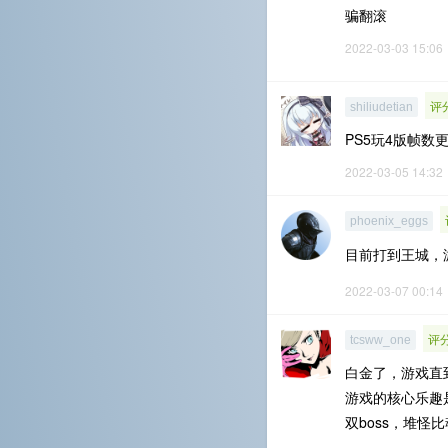
骗翻滚
2022-03-03 15:06
评分
shiliudetian
PS5玩4版帧
2022-03-05 14:32
phoenix_eggs
目前打到王城，
2022-03-07 00:14
评分
tcsww_one
白金了，游戏直
游戏的核心乐趣
双boss，堆