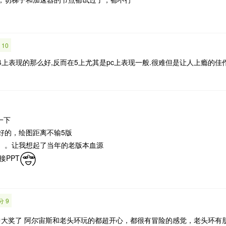
 10
4上表现的那么好,反而在5上尤其是pc上表现一般.很难但是让人上瘾的佳
一下
好的，绘图距离不输5版
。。让我想起了当年的老版本血源
接PPT
分 9
中大奖了 阿尔宙斯和老头环玩的都超开心，都很有冒险的感觉，老头环有