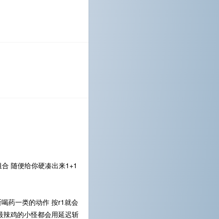
合 随便给你硬凑出来1+1
喝药一类的动作 按r1就会
最辣鸡的小怪都会用延迟斩