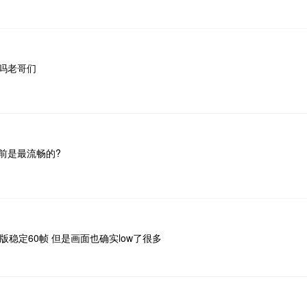
帧吗老哥们
前是最流畅的?
4版稳定60帧 但是画面也确实low了很多