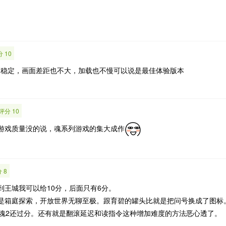
 10
数更稳定，画面差距也不大，加载也不慢可以说是最佳体验版本
评分 10
游戏质量没的说，魂系列游戏的集大成作
 8
到王城我可以给10分，后面只有6分。
是箱庭探索，开放世界无聊至极。跟育碧的罐头比就是把问号换成了图标
怪比魂2还过分。还有就是翻滚延迟和读指令这种增加难度的方法恶心透了。