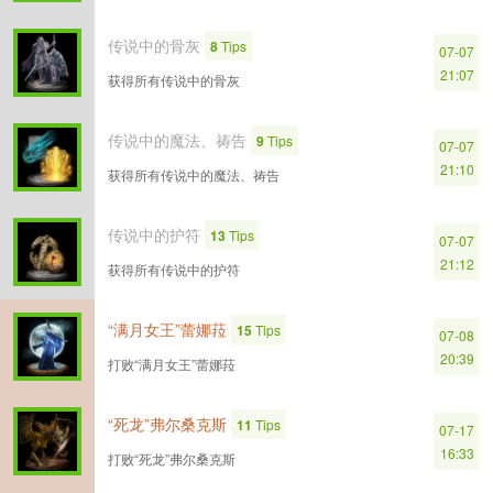
传说中的骨灰
8
Tips
07-07
21:07
获得所有传说中的骨灰
传说中的魔法、祷告
9
Tips
07-07
21:10
获得所有传说中的魔法、祷告
传说中的护符
13
Tips
07-07
21:12
获得所有传说中的护符
“满月女王”蕾娜菈
15
Tips
07-08
20:39
打败“满月女王”蕾娜菈
“死龙”弗尔桑克斯
11
Tips
07-17
16:33
打败“死龙”弗尔桑克斯