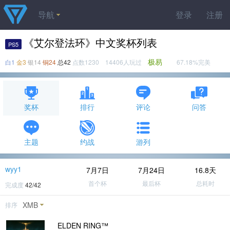
导航
登录
注册
《艾尔登法环》中文奖杯列表
PS5
极易
白1
金3
银14
铜24
总42
点数1230 14406人玩过
67.18%完美
奖杯
排行
评论
问答
主题
约战
游列
wyy1
7月7日
7月24日
16.8天
首个杯
最后杯
总耗时
完成度
42/42
XMB
排序
ELDEN RING™