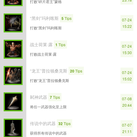
打败“碎片君王”蒙格
“黑剑”玛利喀斯
5
Tips
07-24
15:22
打败“黑剑”玛利喀斯
战士荷莱·露
1
Tips
07-24
15:30
打败战士荷莱·露
“龙王”普拉顿桑克斯
20
Tips
07-24
15:02
打败“龙王”普拉顿桑克斯
弒神武器
7
Tips
07-08
20:44
将任一武器强化至上限
传说中的武器
32
Tips
07-07
21:11
获得所有传说中的武器