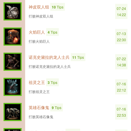
神皮双人组
10
Tips
07-24
14:22
打败神皮双人组
火焰巨人
4
Tips
07-13
22:30
打败火焰巨人
诺克史黛拉的龙人士兵
11
Tips
07-22
14:38
打败诺克史黛拉的龙人士兵
祖灵之王
3
Tips
07-16
22:12
打败祖灵之王
英雄石像鬼
9
Tips
07-16
22:53
打败英雄石像鬼