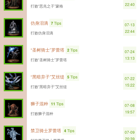
22:40
打败“恶兆之子”蒙格
仿身泪滴
7
Tips
07-13
22:44
打败仿身泪滴
“圣树骑士”罗蕾塔
2
Tips
07-24
13:13
打败“圣树骑士”罗蕾塔
“黑暗弃子”艾丝缇
5
Tips
07-22
15:22
打败“黑暗弃子”艾丝缇
狮子混种
11
Tips
07-08
19:57
打败狮子混种
禁卫骑士罗蕾塔
4
Tips
07-09
20:39