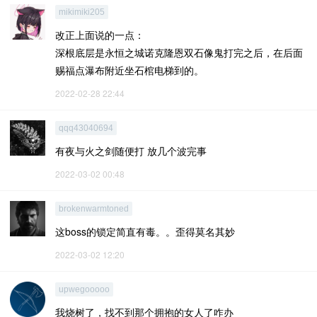
mikimiki205
改正上面说的一点：
深根底层是永恒之城诺克隆恩双石像鬼打完之后，在后面
赐福点瀑布附近坐石棺电梯到的。
2022-02-28 22:44
qqq43040694
有夜与火之剑随便打 放几个波完事
2022-03-02 00:48
brokenwarmtoned
这boss的锁定简直有毒。。歪得莫名其妙
2022-03-02 12:20
upwegooooo
我烧树了，找不到那个拥抱的女人了咋办