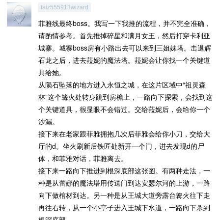
faiz555913wizard
菲雅线最终boss。我写一下我推的流程，并不完全准确，
请酌情参考。首先推掉碎星和满月女王，然后打穿卡利亚
城寨。城寨boss房有小路出去可以来到三姐妹塔。击退辉
石龙之后，进去菈妮的魔法塔。菈妮会让你找一个关键道
具给她。
从陨石坠落的地方进入永恒之城，在这片区域中“祖灵森
林”这个篝火处转身跳到房檐上，一路向下探索，会找到这
个关键道具，很显眼不会错过。交给菈妮后，会给你一个
沙漏。
接下来在老家跟菲雅拥抱几次后菲雅会给你小刀，交给大
厅的d。坐火刷新后铁匠处新开一个门，进去发现d的尸
体，和菲雅对话，菲雅离去。
接下来一路向下推进到根深底部这张图。有两种走法，一
种是从蕾娜的魔法塔用传送门到达安瑟尔河的上游，一路
向下做棺材到达。另一种是从王城大道旁露台篝火往下走
再往右转，从一个小亭子进入王城下水道，一路向下杀到
根深底部。