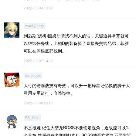
2022-03-04 13:33
wackyperry
到后期(烧树)圆桌厅堂找不到人的话，关键道具拿齐就可
以继续任务线，比如D的装备捡了直接去交给兄弟，菲雅
可以在深根底部找到。
2022-03-07 14:12
ogrelieex
大弓的箭雨战技有奇效，可以升一把碎星记忆换的狮子大
弓用专用箭打，血哗哗掉。
2022-03-08 23:09
FS_Ollie
不是很难 记住大型龙BOSS不要锁定视角，近战流可以叫
个骨灰 然后战灰老寒腿打也行 BOSS放死亡瘴气不要靠近