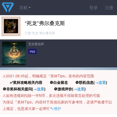
导航
登录
注册
“死龙”弗尔桑克斯
打败“死龙”弗尔桑克斯
艾尔登法环
PS5
⚠️2021.08.05起，明确规定『奖杯Tips』发布的内容范围
✅奖杯攻略相关内容 🚫白金留念 🚫联机信息(
→这里
)
🚫非奖杯相关提问(
→这里
) 🚫游戏评价(
→这里
)
⚠️如有违规则扣除一半N币，多次违规不排除禁言处理的可能
为保证『奖杯Tips』内容对于其他玩家的可参考性，还请严格遵守以
上规定，也恳请大家一起帮忙
🔨维护