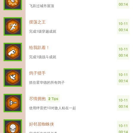
00:14
飞跃过城市屋顶
摆荡之王
10-11
00:14
完成1级穿越成就
给我趴着！
10-11
00:14
完成1级战斗成就
鸽子猎手
10-11
00:14
抓住霍华德的所有鸽子
尽情拥抱
2
Tips
10-11
00:14
使用绊雷把10对敌人粘在一起
好邻居蜘蛛侠
10-11
00:14