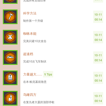
完成所有支线任务
科学方法
10-11
00:14
制作第一个升级
蜘蛛本能
10-11
00:14
完美闪避10次攻击
超速档
10-11
00:14
完成10次飞车制伏
力量越大......
1
Tips
10-11
00:14
在本·帕克墓前致意
鸟瞰四方
10-11
00:14
在复仇者大厦的顶部停歇