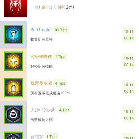
白1
金2
银10
铜38
总51
Be Greater
31
Tips
10-11
00:14
收集所有奖杯
究极蜘蛛侠
1
Tips
10-11
00:14
解锁所有技能
我爱曼哈顿
4
Tips
10-11
00:14
所有区域完成度达100%
大师中的大师
4
Tips
10-11
00:14
击败模仿大师
背包客
1
Tips
10-11