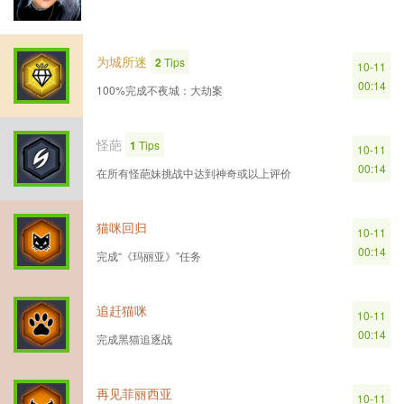
为城所迷
2
Tips
10-11
00:14
100%完成不夜城：大劫案
怪葩
1
Tips
10-11
00:14
在所有怪葩妹挑战中达到神奇或以上评价
猫咪回归
10-11
00:14
完成“《玛丽亚》”任务
追赶猫咪
10-11
00:14
完成黑猫追逐战
再见菲丽西亚
10-11