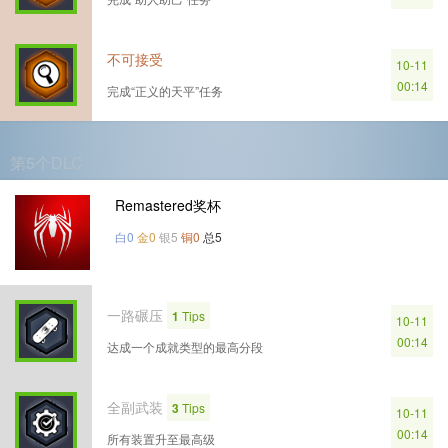
不可接受
10-11
00:14
完成“正义的天平”任务
第5个DLC
Remastered奖杯
白0
金0
银5
铜0
总5
一路碾压
1
Tips
10-11
00:14
达成一个成就类型的最高分段
全副武装
3
Tips
10-11
00:14
所有装置升至最高级