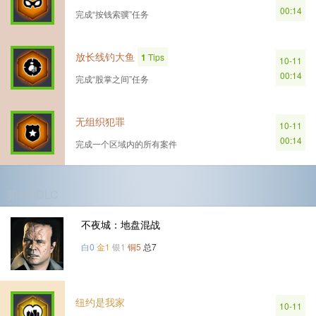
00:14
完成“按钱索骥”任务
放长线钓大鱼
1
Tips
10-11
00:14
完成“股掌之间”任务
无组织犯罪
10-11
00:14
完成一个区域内的所有案件
第3个DLC
不夜城：地盘混战
白0
金1
银1
铜5
总7
纽约是我家
10-11