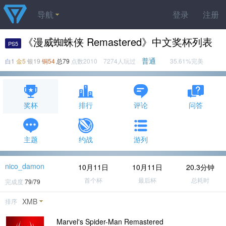
导航
登录
注册
《漫威蜘蛛侠 Remastered》中文奖杯列表
PS5
普通
白1
金5
银19
铜54
总79
点数2010 7274人玩过
35.61%完美
奖杯
排行
评论
问答
主题
约战
游列
nico_damon
10月11日
10月11日
20.3分钟
首个杯
最后杯
总耗时
完成度
79/79
XMB
排序
Marvel's Spider-Man Remastered