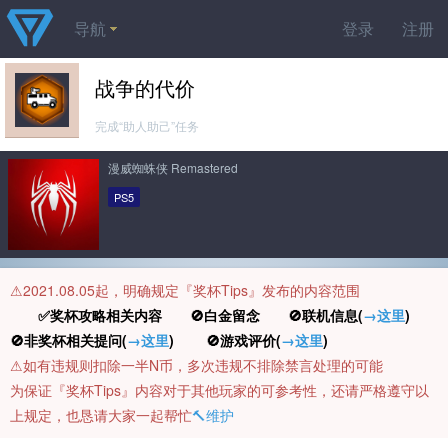
导航
登录
注册
战争的代价
完成“助人助己”任务
漫威蜘蛛侠 Remastered
PS5
⚠️2021.08.05起，明确规定『奖杯Tips』发布的内容范围
✅奖杯攻略相关内容 🚫白金留念 🚫联机信息(
→这里
)
🚫非奖杯相关提问(
→这里
) 🚫游戏评价(
→这里
)
⚠️如有违规则扣除一半N币，多次违规不排除禁言处理的可能
为保证『奖杯Tips』内容对于其他玩家的可参考性，还请严格遵守以
上规定，也恳请大家一起帮忙
🔨维护