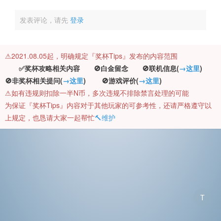
发表评论，请先
登录
⚠️2021.08.05起，明确规定『奖杯Tips』发布的内容范围
✅奖杯攻略相关内容 🚫白金留念 🚫联机信息(
→这里
)
🚫非奖杯相关提问(
→这里
) 🚫游戏评价(
→这里
)
⚠️如有违规则扣除一半N币，多次违规不排除禁言处理的可能
为保证『奖杯Tips』内容对于其他玩家的可参考性，还请严格遵守以
上规定，也恳请大家一起帮忙
🔨维护
T