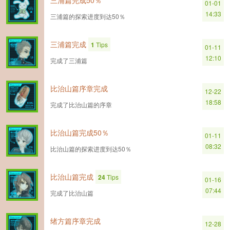
三浦篇完成50％
01-01
14:33
三浦篇的探索进度到达50％
三浦篇完成
1
Tips
01-11
12:10
完成了三浦篇
比治山篇序章完成
12-22
18:58
完成了比治山篇的序章
比治山篇完成50％
01-11
08:32
比治山篇的探索进度到达50％
比治山篇完成
24
Tips
01-16
07:44
完成了比治山篇
绪方篇序章完成
12-28