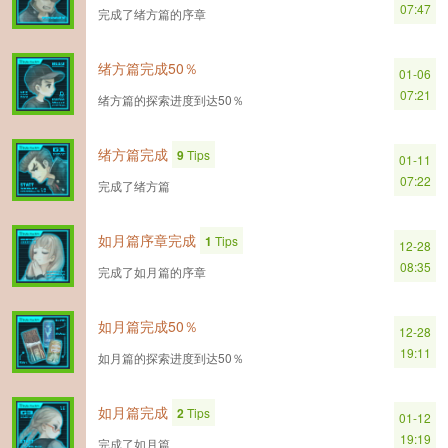
07:47
完成了绪方篇的序章
绪方篇完成50％
01-06
07:21
绪方篇的探索进度到达50％
绪方篇完成
9
Tips
01-11
07:22
完成了绪方篇
如月篇序章完成
1
Tips
12-28
08:35
完成了如月篇的序章
如月篇完成50％
12-28
19:11
如月篇的探索进度到达50％
如月篇完成
2
Tips
01-12
19:19
完成了如月篇