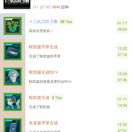
白1
金2
银5
铜48
总56
十三机兵防卫圈
55
Tips
01-17
09:26
获得全部奖杯！
鞍部篇序章完成
12-22
07:18
完成了鞍部篇的序章
鞍部篇完成50％
12-24
07:35
鞍部篇的探索进度到达50％
鞍部篇完成
2
Tips
01-11
14:04
完成了鞍部篇
冬坂篇序章完成
12-22
07:31
完成了冬坂篇的序章