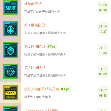
终结的开始
12-23
07:39
完成了终结的开始所有关卡
第１区域防卫
01-10
10:27
完成了崩坏篇第１区域所有关卡
第２区域防卫
8
Tips
01-11
13:36
完成了崩坏篇第２区域所有关卡
第３区域防卫
01-17
08:03
完成了崩坏篇第３区域所有关卡
漫长旅途的终结与开始
8
Tips
01-17
08:48
踏足到了新的大地上
＊−−−−−−−− 开始解析