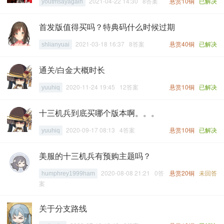
2021-04-22 14:30 8答案
悬赏10铜
已解决
youtmsayagain
首发版值得买吗？特典码什么时候过期
2021-03-18 16:37 8答案
悬赏40铜
已解决
shlianyuai
通关/白金大概时长
2020-11-24 19:45 12答案
悬赏10铜
已解决
yuuhiq
十三机兵到底买哪个版本啊。。。
2020-09-17 08:13 4答案
悬赏10铜
已解决
yuuhiq
美服的十三机兵有预购主题吗？
2020-08-08 21:21 0答
悬赏20铜
未回答
humphrey1999ham
案
关于分支路线