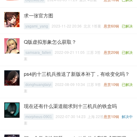
cxy198258
求一张官方图
2023-11-22 20:36 北京 1答案
悬赏60铜
已解决
yagami_yang
Q版虚拟形象怎么获取？
2022-09-21 11:05 江苏 3答
悬赏20铜
已解决
samsara_fallen
案
ps4的十三机兵推送了新版本补丁，有啥变化吗？
2022-08-09 10:34 江苏 9答
悬赏10铜
已解决
donghuangtaiyi
案
现在还有什么渠道能求到十三机兵的铁盒吗
2022-07-30 14:23 上海 22答
悬赏10铜
解决中
morpheus-0901
案