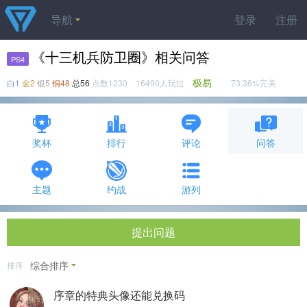
导航
登录
注册
《十三机兵防卫圈》相关问答
PS4
极易
白1
金2
银5
铜48
总56
点数1230 16490人玩过
73.36%完美
奖杯
排行
评论
问答
主题
约战
游列
提出问题
综合排序
排序
序章的特典头像还能兑换码