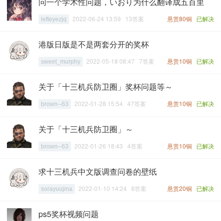
问一个学术性问题，いおり为什么翻译成五百里
2022-06-24 13:59 13答案
悬赏80铜
已解决
lefteyezjq
港版日版是不是两套分开的奖杯
2022-05-18 08:47 7答案
悬赏10铜
已解决
sweet_murphy
关于「十三机兵防卫圈」奖杯问题等～
2022-01-28 15:54 47答案
悬赏10铜
已解决
brown--63
关于「十三机兵防卫圈」～
2022-01-26 18:43 4答案
悬赏10铜
已解决
brown--63
求十三机兵中文版调查问卷的壁纸
2022-01-10 14:24 8答案
悬赏20铜
已解决
sorayuujina
ps5奖杯视频问题