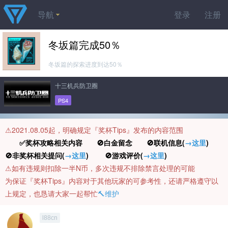
导航
登录
注册
冬坂篇完成50％
冬坂篇的探索进度到达50％
十三机兵防卫圈
PS4
⚠️2021.08.05起，明确规定『奖杯Tips』发布的内容范围
✅奖杯攻略相关内容 🚫白金留念 🚫联机信息(
→这里
)
🚫非奖杯相关提问(
→这里
) 🚫游戏评价(
→这里
)
⚠️如有违规则扣除一半N币，多次违规不排除禁言处理的可能
为保证『奖杯Tips』内容对于其他玩家的可参考性，还请严格遵守以
上规定，也恳请大家一起帮忙
🔨维护
l88cn