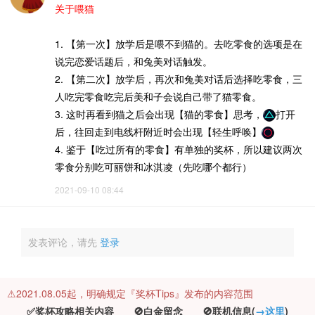
关于喂猫
1. 【第一次】放学后是喂不到猫的。去吃零食的选项是在
说完恋爱话题后，和兔美对话触发。
2. 【第二次】放学后，再次和兔美对话后选择吃零食，三
人吃完零食吃完后美和子会说自己带了猫零食。
3. 这时再看到猫之后会出现【猫的零食】思考，
打开
后，往回走到电线杆附近时会出现【轻生呼唤】
4. 鉴于【吃过所有的零食】有单独的奖杯，所以建议两次
零食分别吃可丽饼和冰淇凌（先吃哪个都行）
2021-09-10 08:44
发表评论，请先
登录
⚠️2021.08.05起，明确规定『奖杯Tips』发布的内容范围
✅奖杯攻略相关内容 🚫白金留念 🚫联机信息(
→这里
)