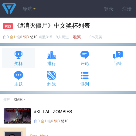
导航
登录
注册
《#消灭僵尸》中文奖杯列表
PS3
地狱
白0
金1
银6
铜3
总10
点数315 9人玩过
0%完美
奖杯
排行
评论
问答
主题
约战
游列
XMB
排序
#KILLALLZOMBIES
白0
金1
银6
铜3
总10