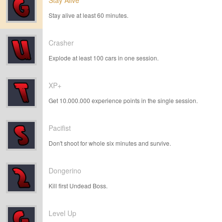
Stay Alive
Stay alive at least 60 minutes.
Crasher
Explode at least 100 cars in one session.
XP+
Get 10.000.000 experience points in the single session.
Pacifist
Don't shoot for whole six minutes and survive.
Dongerino
Kill first Undead Boss.
Level Up